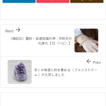

Next
〈縁起石〉蓄財・金運招福の神：弁財天の
化身の【 巳（ヘビ）】

Prev
多くの幸運と財を集める〈 アメジストドー
ム 〉が入荷しました