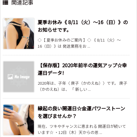
関連記事

夏季お休み《 8/11（火）～16（日）》の
お知らせです。
◇【 夏季お休みのご案内 】◇ 《 8/11（火）～
16（日）》は 発送業務をお ...
【保存版】2020年前半の運気アップ☆幸
運日データ!
2020年は、子年〈 庚子（かのえね）〉です。 庚子
（かのえね）は、 「 新しい ...
縁起の良い開運日☆金運パワーストーン
を選びませんか？
現在、ツキやチャンスに恵まれる 開運日が続いて
います☆ ・12日（木）天からの恩 ...