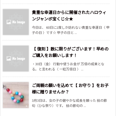
貴重な幸運日からに開催されたハロウィ
ンジャンボ宝くじ☆★
今日は、 60日に1度しか訪れない貴重な幸運日〈 甲
子の日 〉です☆ 甲子の日と ...
【 復刻 】数に限りがございます！早めの
ご購入をお願いします！
・30日（金） 行動や使うお金が 万倍の成果とな
る。と言われる〈 一粒万倍日 〉 ...
ご両親の願いを込めて【 お守り 】をお子
様に贈りませんか？
3月3日は、女の子の健やかな成長を願った 桃の節
句（ひな祭り）です。 桃の節句の ...