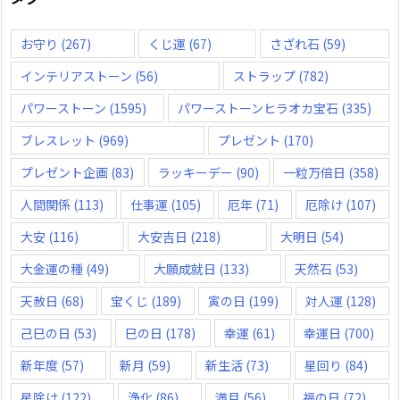
お守り
(267)
くじ運
(67)
さざれ石
(59)
インテリアストーン
(56)
ストラップ
(782)
パワーストーン
(1595)
パワーストーンヒラオカ宝石
(335)
ブレスレット
(969)
プレゼント
(170)
プレゼント企画
(83)
ラッキーデー
(90)
一粒万倍日
(358)
人間関係
(113)
仕事運
(105)
厄年
(71)
厄除け
(107)
大安
(116)
大安吉日
(218)
大明日
(54)
大金運の種
(49)
大願成就日
(133)
天然石
(53)
天赦日
(68)
宝くじ
(189)
寅の日
(199)
対人運
(128)
己巳の日
(53)
巳の日
(178)
幸運
(61)
幸運日
(700)
新年度
(57)
新月
(59)
新生活
(73)
星回り
(84)
星除け
(122)
浄化
(86)
満月
(56)
福の日
(72)