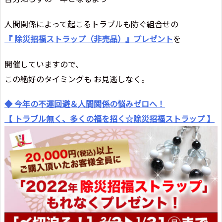
人間関係によって起こるトラブルも防ぐ組合せの
『 除災招福ストラップ（非売品）』プレゼント
を
開催していますので、
この絶好のタイミングも お見逃しなく。
◆ 今年の不運回避＆人間関係の悩みゼロへ！
【 トラブル無く、多くの福を招く☆除災招福ストラップ 】