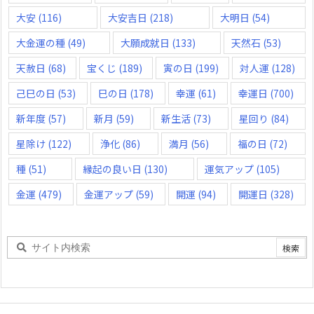
大安
(116)
大安吉日
(218)
大明日
(54)
大金運の種
(49)
大願成就日
(133)
天然石
(53)
天赦日
(68)
宝くじ
(189)
寅の日
(199)
対人運
(128)
己巳の日
(53)
巳の日
(178)
幸運
(61)
幸運日
(700)
新年度
(57)
新月
(59)
新生活
(73)
星回り
(84)
星除け
(122)
浄化
(86)
満月
(56)
福の日
(72)
種
(51)
縁起の良い日
(130)
運気アップ
(105)
金運
(479)
金運アップ
(59)
開運
(94)
開運日
(328)