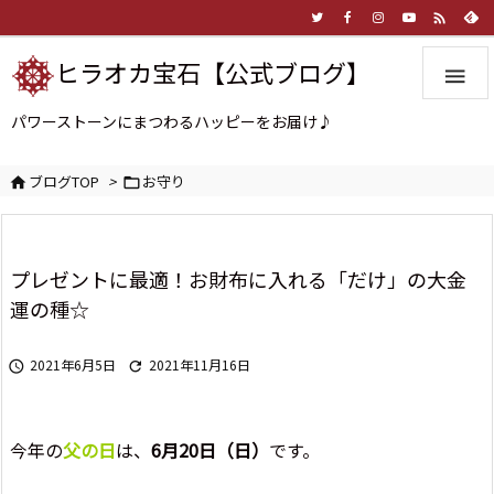

ヒラオカ宝石【公式ブログ】

パワーストーンにまつわるハッピーをお届け♪
ブログTOP
>
お守り


プレゼントに最適！お財布に入れる「だけ」の大金
運の種☆
2021年6月5日
2021年11月16日


今年の
父の日
は、
6月20日（日）
です。