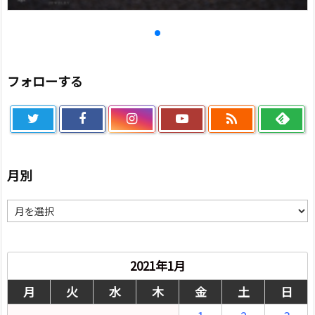
フォローする

月別
月
別
2021年1月
月
火
水
木
金
土
日