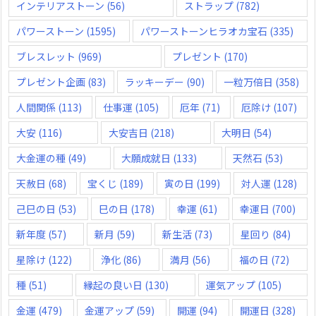
インテリアストーン
(56)
ストラップ
(782)
パワーストーン
(1595)
パワーストーンヒラオカ宝石
(335)
ブレスレット
(969)
プレゼント
(170)
プレゼント企画
(83)
ラッキーデー
(90)
一粒万倍日
(358)
人間関係
(113)
仕事運
(105)
厄年
(71)
厄除け
(107)
大安
(116)
大安吉日
(218)
大明日
(54)
大金運の種
(49)
大願成就日
(133)
天然石
(53)
天赦日
(68)
宝くじ
(189)
寅の日
(199)
対人運
(128)
己巳の日
(53)
巳の日
(178)
幸運
(61)
幸運日
(700)
新年度
(57)
新月
(59)
新生活
(73)
星回り
(84)
星除け
(122)
浄化
(86)
満月
(56)
福の日
(72)
種
(51)
縁起の良い日
(130)
運気アップ
(105)
金運
(479)
金運アップ
(59)
開運
(94)
開運日
(328)