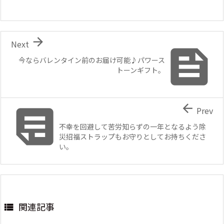

Next

今ならバレンタイン前のお届け可能♪パワース
トーンギフト。


Prev
不幸を回避して苦労知らずの一年となるよう除
災招福ストラップもお守りとしてお持ちくださ
い。
関連記事
