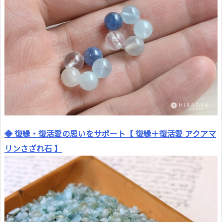
◆ 復縁・復活愛の思いをサポート【 復縁＋復活愛 アクアマ
リンさざれ石 】