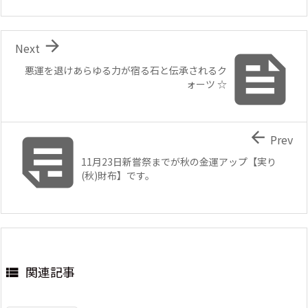

Next

悪運を退けあらゆる力が宿る石と伝承されるク
ォーツ ☆


Prev
11月23日新嘗祭までが秋の金運アップ【実り
(秋)財布】です。
関連記事
