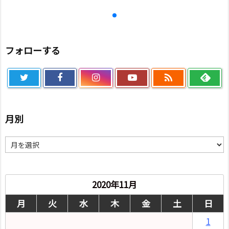
フォローする

月別
月
別
2020年11月
月
火
水
木
金
土
日
1