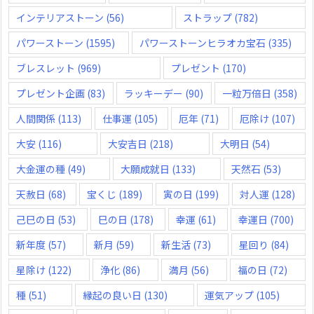
インテリアストーン
(56)
ストラップ
(782)
パワーストーン
(1595)
パワーストーンヒラオカ宝石
(335)
ブレスレット
(969)
プレゼント
(170)
プレゼント企画
(83)
ラッキーデー
(90)
一粒万倍日
(358)
人間関係
(113)
仕事運
(105)
厄年
(71)
厄除け
(107)
大安
(116)
大安吉日
(218)
大明日
(54)
大金運の種
(49)
大願成就日
(133)
天然石
(53)
天赦日
(68)
宝くじ
(189)
寅の日
(199)
対人運
(128)
己巳の日
(53)
巳の日
(178)
幸運
(61)
幸運日
(700)
新年度
(57)
新月
(59)
新生活
(73)
星回り
(84)
星除け
(122)
浄化
(86)
満月
(56)
福の日
(72)
種
(51)
縁起の良い日
(130)
運気アップ
(105)