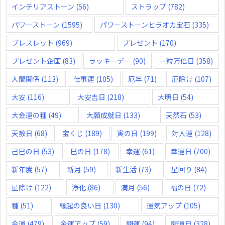
インテリアストーン
(56)
ストラップ
(782)
パワーストーン
(1595)
パワーストーンヒラオカ宝石
(335)
ブレスレット
(969)
プレゼント
(170)
プレゼント企画
(83)
ラッキーデー
(90)
一粒万倍日
(358)
人間関係
(113)
仕事運
(105)
厄年
(71)
厄除け
(107)
大安
(116)
大安吉日
(218)
大明日
(54)
大金運の種
(49)
大願成就日
(133)
天然石
(53)
天赦日
(68)
宝くじ
(189)
寅の日
(199)
対人運
(128)
己巳の日
(53)
巳の日
(178)
幸運
(61)
幸運日
(700)
新年度
(57)
新月
(59)
新生活
(73)
星回り
(84)
星除け
(122)
浄化
(86)
満月
(56)
福の日
(72)
種
(51)
縁起の良い日
(130)
運気アップ
(105)
金運
(479)
金運アップ
(59)
開運
(94)
開運日
(328)