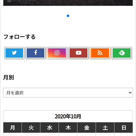
フォローする

月別
月
別
2020年10月
月
火
水
木
金
土
日