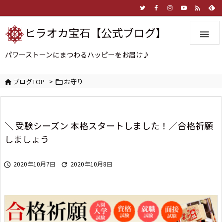

ヒラオカ宝石【公式ブログ】

パワーストーンにまつわるハッピーをお届け♪
ブログTOP
>
お守り


＼ 受験シーズン 本格スタートしました！／合格祈願
しましょう
2020年10月7日
2020年10月8日

