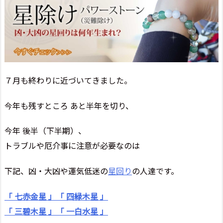
７月も終わりに近づいてきました。
今年も残すところ あと半年を切り、
今年 後半（下半期）、
トラブルや厄介事に注意が必要なのは
下記、凶・大凶や運気低迷の
星回り
の人達です。
「 七赤金星 」
「 四緑木星 」
「 三碧木星 」
「 一白水星 」