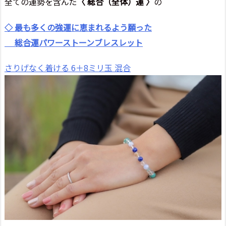
全ての運勢を含んだ
〈 総合（全体）運 〉
の
◇ 最も多くの強運に恵まれるよう願った
総合運パワーストーンブレスレット
さりげなく着ける 6＋8ミリ玉 混合