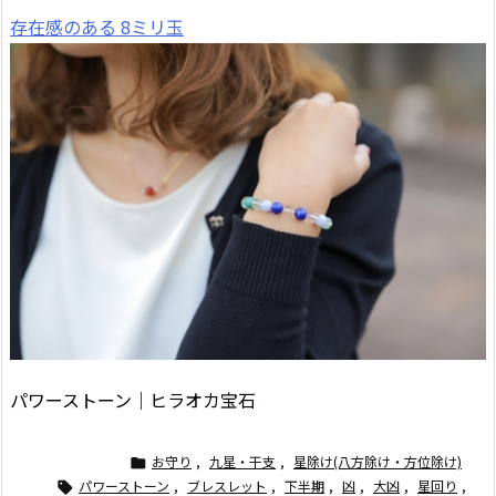
存在感のある 8ミリ玉
パワーストーン｜ヒラオカ宝石
お守り
,
九星・干支
,
星除け(八方除け・方位除け)

パワーストーン
,
ブレスレット
,
下半期
,
凶
,
大凶
,
星回り
,
