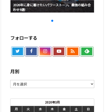
み合
2026年に身に着けたいパワーストーン。最強の組み合
2026
わせ9選!
わせ9選!
フォローする

月別
月
別
2020年3月
月
火
水
木
金
土
日