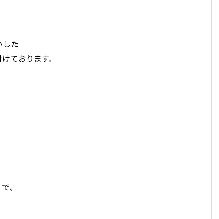
いした
付けております。
とで、