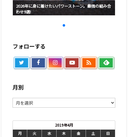
み合
2026年に身に着けたいパワーストーン。最強の組み合
2026
わせ9選!
わせ9選!
フォローする

月別
月
別
2019年4月
月
火
水
木
金
土
日