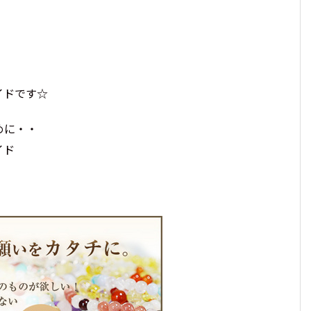
イドです☆
めに・・
イド