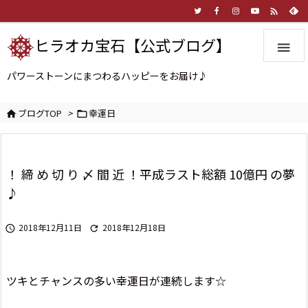

ヒラオカ宝石【公式ブログ】

パワーストーンにまつわるハッピーをお届け♪
ブログTOP
>
幸運日


！ 締 め 切 り 〆 間 近 ！平成ラスト総額 10億円 の夢
♪
2018年12月11日
2018年12月18日


ツキとチャンスの多い幸運日が連続します☆