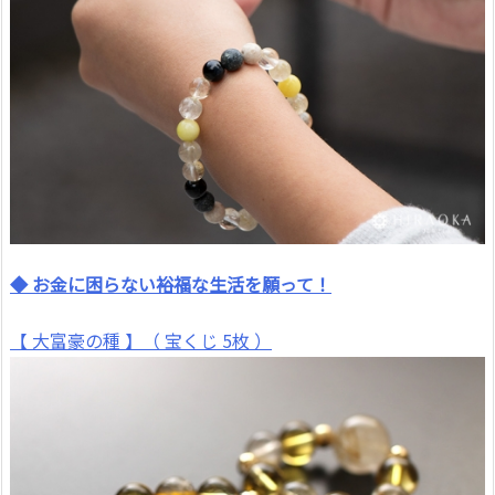
◆ お金に困らない裕福な生活を願って！
【 大富豪の種 】（ 宝くじ 5枚 ）