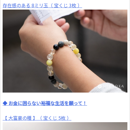
存在感のある 8ミリ玉（ 宝くじ 3枚 ）
◆ お金に困らない裕福な生活を願って！
【 大富豪の種 】（ 宝くじ 5枚 ）