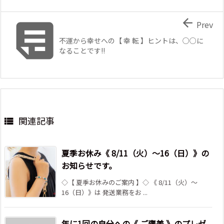


Prev
不運から幸せへの【 幸 転 】ヒントは、○○に
なることです!!
関連記事

夏季お休み《 8/11（火）～16（日）》の
お知らせです。
◇【 夏季お休みのご案内 】◇ 《 8/11（火）～
16（日）》は 発送業務をお ...
年に1回の自分への《 ご褒美 》のプレゼ