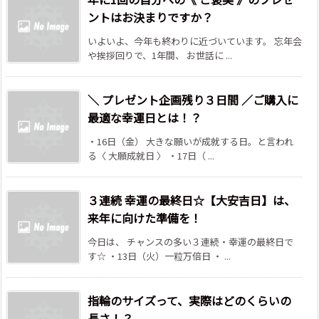
ントはお決まりですか？
いよいよ、今年も終わりに近づいています。 忘年会
や挨拶回りで、1年間、 お世話に ...
＼ プレゼント企画残り３日間 ／ご購入に
最適な幸運日とは！？
・16日（金） 大きな願いが成就する日。と言われ
る〈 大願成就日 〉 ・17日（ ...
３連続 幸運の最終日☆【大安吉日】は、
来年に向けた準備を！
今日は、 チャンスの多い３連続・幸運の最終日で
す☆ ・13日（火）一粒万倍日 ・ ...
指輪のサイズって、実際はどのくらいの
長さ！？