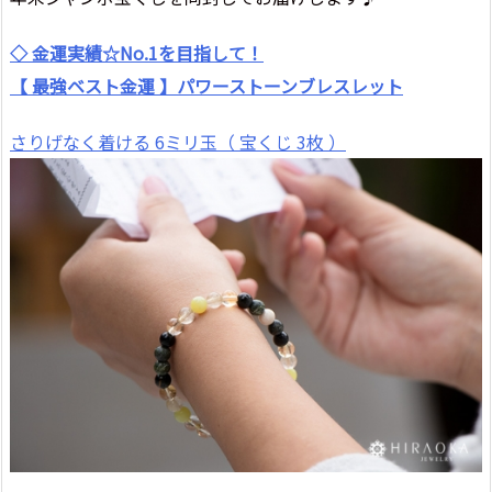
◇ 金運実績☆No.1を目指して！
【 最強ベスト金運 】パワーストーンブレスレット
さりげなく着ける 6ミリ玉（ 宝くじ 3枚 ）