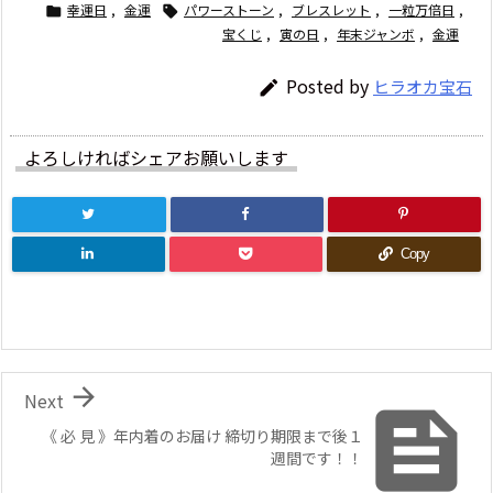
幸運日
,
金運
パワーストーン
,
ブレスレット
,
一粒万倍日
,


宝くじ
,
寅の日
,
年末ジャンボ
,
金運
Posted by
ヒラオカ宝石

よろしければシェアお願いします
Copy

Next

《 必 見 》年内着のお届け 締切り期限まで後１
週間です！！