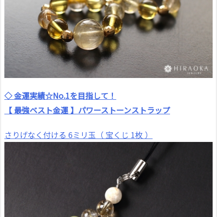
◇ 金運実績☆No.1を目指して！
【 最強ベスト金運 】パワーストーンストラップ
さりげなく付ける 6ミリ玉（ 宝くじ 1枚 ）