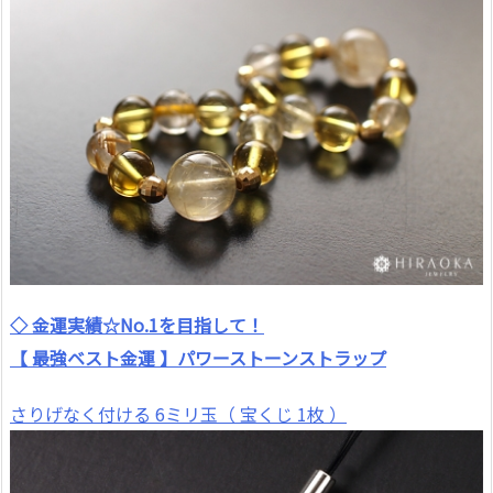
◇ 金運実績☆No.1を目指して！
【 最強ベスト金運 】パワーストーンストラップ
さりげなく付ける 6ミリ玉（ 宝くじ 1枚 ）