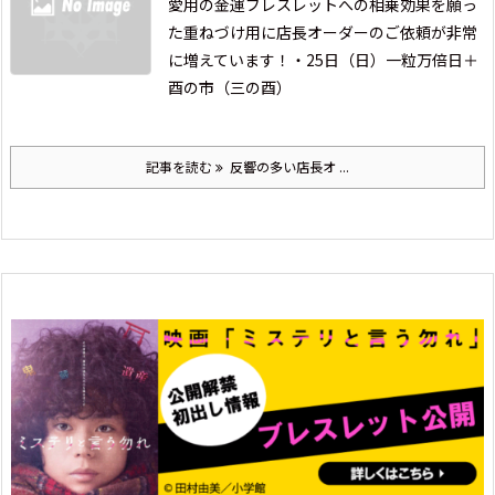
愛用の金運ブレスレットへの
相乗効果を願っ
た重ねづけ用に
店長オーダーのご依頼が非常
に増えています！
・25日（日）一粒万倍日＋
酉の市（三の酉）
記事を読む
反響の多い店長オ ...