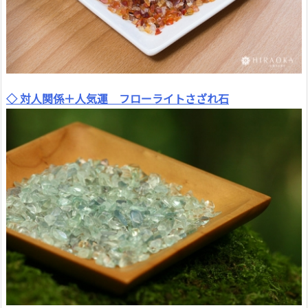
◇ 対人関係＋人気運 フローライトさざれ石