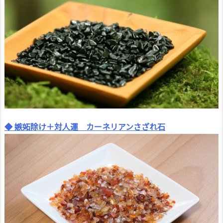
◆ 嫉妬除け＋対人運 カーネリアンさざれ石