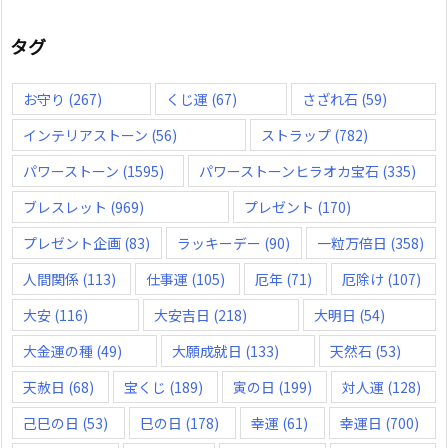
タグ
お守り
(267)
くじ運
(67)
さざれ石
(59)
インテリアストーン
(56)
ストラップ
(782)
パワーストーン
(1595)
パワーストーンヒラオカ宝石
(335)
ブレスレット
(969)
プレゼント
(170)
プレゼント企画
(83)
ラッキーデー
(90)
一粒万倍日
(358)
人間関係
(113)
仕事運
(105)
厄年
(71)
厄除け
(107)
大安
(116)
大安吉日
(218)
大明日
(54)
大金運の種
(49)
大願成就日
(133)
天然石
(53)
天赦日
(68)
宝くじ
(189)
寅の日
(199)
対人運
(128)
己巳の日
(53)
巳の日
(178)
幸運
(61)
幸運日
(700)