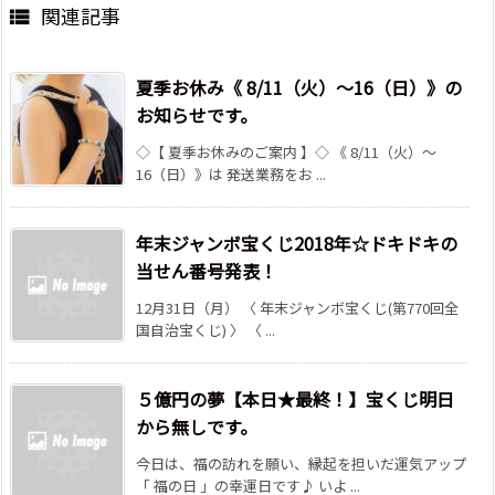
関連記事

夏季お休み《 8/11（火）～16（日）》の
お知らせです。
◇【 夏季お休みのご案内 】◇ 《 8/11（火）～
16（日）》は 発送業務をお ...
年末ジャンボ宝くじ2018年☆ドキドキの
当せん番号発表！
12月31日（月） 〈 年末ジャンボ宝くじ(第770回全
国自治宝くじ) 〉 〈 ...
５億円の夢【本日★最終！】宝くじ明日
から無しです。
今日は、福の訪れを願い、縁起を担いだ運気アップ
「 福の日 」の幸運日です♪ いよ ...