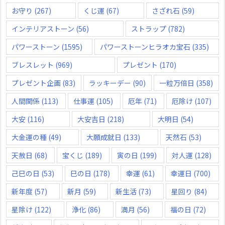
お守り
(267)
くじ運
(67)
さざれ石
(59)
インテリアストーン
(56)
ストラップ
(782)
パワーストーン
(1595)
パワーストーンヒラオカ宝石
(335)
ブレスレット
(969)
プレゼント
(170)
プレゼント企画
(83)
ラッキーデー
(90)
一粒万倍日
(358)
人間関係
(113)
仕事運
(105)
厄年
(71)
厄除け
(107)
大安
(116)
大安吉日
(218)
大明日
(54)
大金運の種
(49)
大願成就日
(133)
天然石
(53)
天赦日
(68)
宝くじ
(189)
寅の日
(199)
対人運
(128)
己巳の日
(53)
巳の日
(178)
幸運
(61)
幸運日
(700)
新年度
(57)
新月
(59)
新生活
(73)
星回り
(84)
星除け
(122)
浄化
(86)
満月
(56)
福の日
(72)