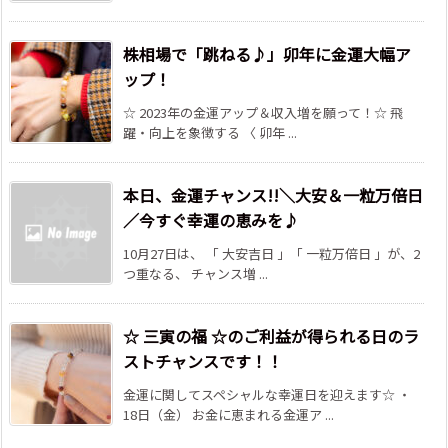
株相場で「跳ねる♪」卯年に金運大幅ア
ップ！
☆ 2023年の金運アップ＆収入増を願って！☆ 飛
躍・向上を象徴する 〈 卯年 ...
本日、金運チャンス!!＼大安＆一粒万倍日
／今すぐ幸運の恵みを♪
10月27日は、 「 大安吉日 」「 一粒万倍日 」が、2
つ重なる、 チャンス増 ...
☆ 三寅の福 ☆のご利益が得られる日のラ
ストチャンスです！！
金運に関してスペシャルな幸運日を迎えます☆ ・
18日（金） お金に恵まれる金運ア ...