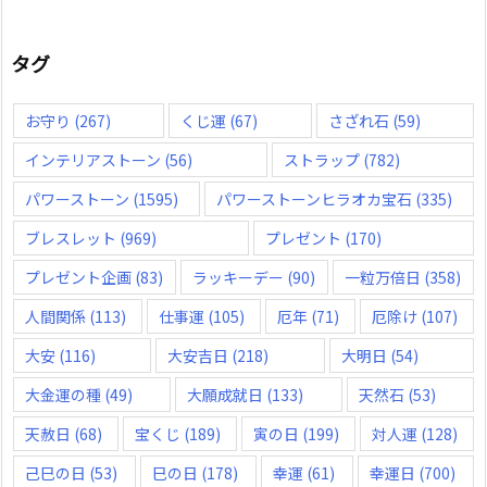
タグ
お守り
(267)
くじ運
(67)
さざれ石
(59)
インテリアストーン
(56)
ストラップ
(782)
パワーストーン
(1595)
パワーストーンヒラオカ宝石
(335)
ブレスレット
(969)
プレゼント
(170)
プレゼント企画
(83)
ラッキーデー
(90)
一粒万倍日
(358)
人間関係
(113)
仕事運
(105)
厄年
(71)
厄除け
(107)
大安
(116)
大安吉日
(218)
大明日
(54)
大金運の種
(49)
大願成就日
(133)
天然石
(53)
天赦日
(68)
宝くじ
(189)
寅の日
(199)
対人運
(128)
己巳の日
(53)
巳の日
(178)
幸運
(61)
幸運日
(700)