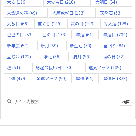
大安
(116)
大安吉日
(218)
大明日
(54)
大金運の種
(49)
大願成就日
(133)
天然石
(53)
天赦日
(68)
宝くじ
(189)
寅の日
(199)
対人運
(128)
己巳の日
(53)
巳の日
(178)
幸運
(61)
幸運日
(700)
新年度
(57)
新月
(59)
新生活
(73)
星回り
(84)
星除け
(122)
浄化
(86)
満月
(56)
福の日
(72)
種
(51)
縁起の良い日
(130)
運気アップ
(105)
金運
(479)
金運アップ
(59)
開運
(94)
開運日
(328)