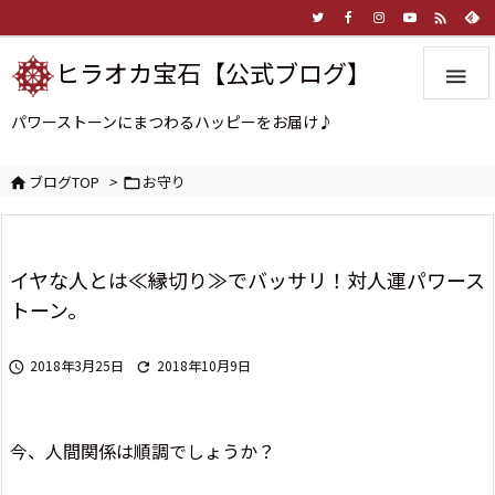

ヒラオカ宝石【公式ブログ】

パワーストーンにまつわるハッピーをお届け♪
ブログTOP
>
お守り


イヤな人とは≪縁切り≫でバッサリ！対人運パワース
トーン。
2018年3月25日
2018年10月9日


今、人間関係は順調でしょうか？