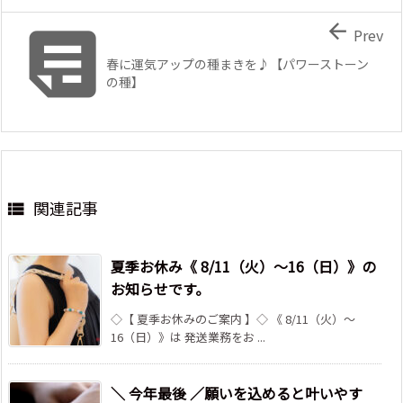


Prev
春に運気アップの種まきを♪【パワーストーン
の種】
関連記事

夏季お休み《 8/11（火）～16（日）》の
お知らせです。
◇【 夏季お休みのご案内 】◇ 《 8/11（火）～
16（日）》は 発送業務をお ...
＼ 今年最後 ／願いを込めると叶いやす