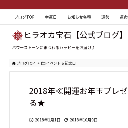
ブログTOP
幸運日
お知らせ各種
運勢
運命
ヒラオカ宝石【公式ブログ】
パワーストーンにまつわるハッピーをお届け♪
ブログTOP
>
イベント＆記念日


2018年≪開運お年玉プレ
る★
2018年1月1日
2018年10月9日

