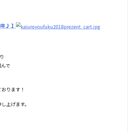
年♪ 】
り
選んで
ております！
申し上げます。