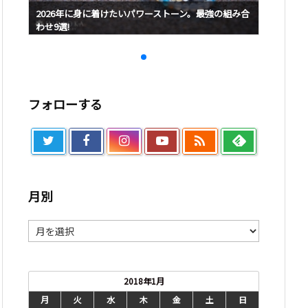
み合
2026年に身に着けたいパワーストーン。最強の組み合
2026
わせ9選!
わせ9選!
フォローする

月別
月
別
2018年1月
月
火
水
木
金
土
日