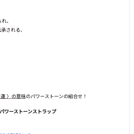
2026年に身に着けたいパワーストーン。最強の組
わせ9選!
られ、
伝承される、
運 〉の意味
のパワーストーンの組合せ！
運パワーストーンストラップ