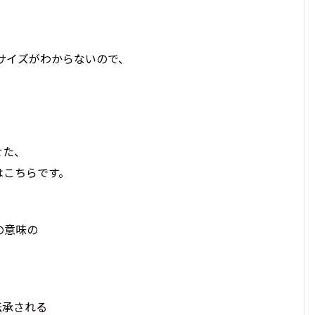
、
サイズがわからないので、
せた、
はこちらです。
、
の意味の
伝承される