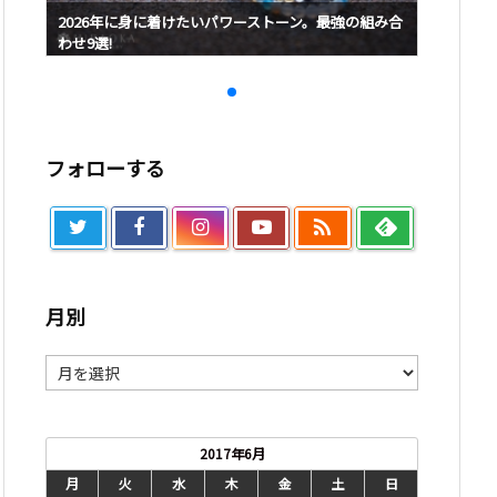
み合
2026年に身に着けたいパワーストーン。最強の組み合
2026
わせ9選!
わせ9選!
フォローする

月別
月
別
2017年6月
月
火
水
木
金
土
日