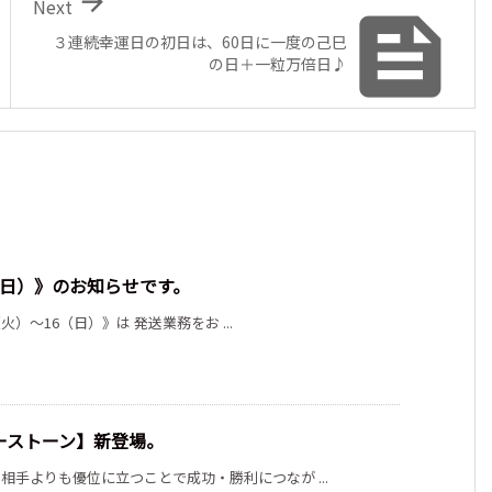

Next

３連続幸運日の初日は、60日に一度の己巳
の日＋一粒万倍日♪
6（日）》のお知らせです。
（火）～16（日）》は 発送業務をお ...
ーストーン】新登場。
手よりも優位に立つことで成功・勝利につなが ...