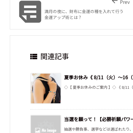


Prev
満月の夜に、財布に金運の種を入れて行う
金運アップ術とは？
関連記事

夏季お休み《 8/11（火）～1
◇【 夏季お休みのご案内 】◇ 《 8/11
当選を願って！【必勝祈願パワ
抽選や勝負事、選挙などは選ばれたり、相