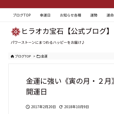
ブログTOP
幸運日
お知らせ各種
運勢
運命
ヒラオカ宝石【公式ブログ】
パワーストーンにまつわるハッピーをお届け♪
ブログTOP
>
金運


金運に強い《寅の月・２月
開運日
2017年2月20日
2018年10月9日

