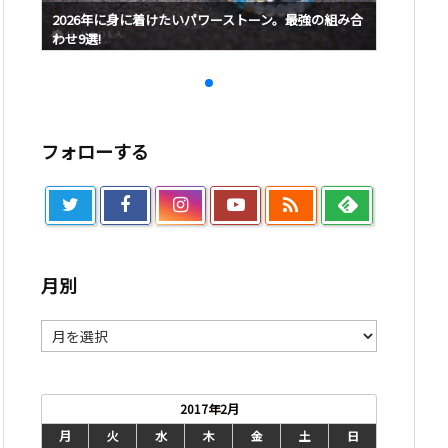
み合
2026年に身に着けたいパワーストーン。最強の組み合
2026
わせ9選!
わせ9選!
フォローする

月別
月
別
2017年2月
月
火
水
木
金
土
日