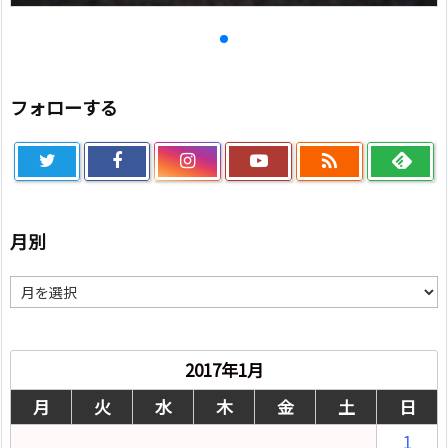
フォローする

月別
月
別
2017年1月
月
火
水
木
金
土
日
1