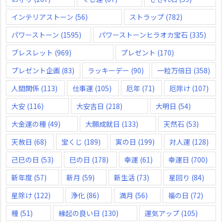
インテリアストーン
(56)
ストラップ
(782)
パワーストーン
(1595)
パワーストーンヒラオカ宝石
(335)
ブレスレット
(969)
プレゼント
(170)
プレゼント企画
(83)
ラッキーデー
(90)
一粒万倍日
(358)
人間関係
(113)
仕事運
(105)
厄年
(71)
厄除け
(107)
大安
(116)
大安吉日
(218)
大明日
(54)
大金運の種
(49)
大願成就日
(133)
天然石
(53)
天赦日
(68)
宝くじ
(189)
寅の日
(199)
対人運
(128)
己巳の日
(53)
巳の日
(178)
幸運
(61)
幸運日
(700)
新年度
(57)
新月
(59)
新生活
(73)
星回り
(84)
星除け
(122)
浄化
(86)
満月
(56)
福の日
(72)
種
(51)
縁起の良い日
(130)
運気アップ
(105)