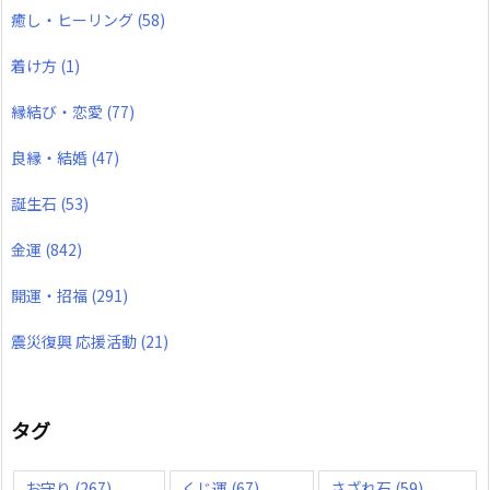
癒し・ヒーリング
(58)
着け方
(1)
縁結び・恋愛
(77)
良縁・結婚
(47)
誕生石
(53)
金運
(842)
開運・招福
(291)
震災復興 応援活動
(21)
タグ
お守り
(267)
くじ運
(67)
さざれ石
(59)