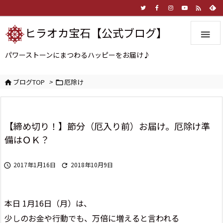

ヒラオカ宝石【公式ブログ】

パワーストーンにまつわるハッピーをお届け♪
ブログTOP
>
厄除け


【締め切り！】節分（厄入り前）お届け。厄除け準
備はＯＫ？
2017年1月16日
2018年10月9日


本日 1月16日（月）は、
少しのお金や行動でも、万倍に増えると言われる