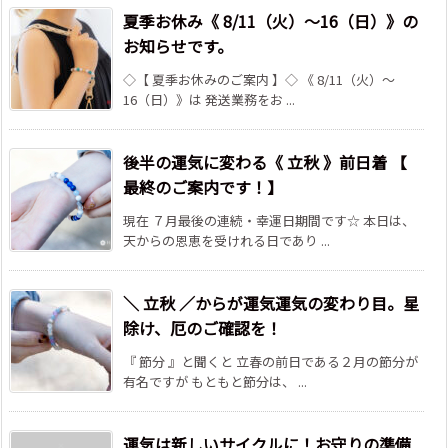
夏季お休み《 8/11（火）～16（日）》の
お知らせです。
◇【 夏季お休みのご案内 】◇ 《 8/11（火）～
16（日）》は 発送業務をお ...
後半の運気に変わる《 立秋 》前日着 【
最終のご案内です！】
現在 ７月最後の連続・幸運日期間です☆ 本日は、
天からの恩恵を受けれる日であり ...
＼ 立秋 ／からが運気運気の変わり目。星
除け、厄のご確認を！
『 節分 』と聞くと 立春の前日である２月の節分が
有名ですが もともと節分は、 ...
運気は新しいサイクルに！お守りの準備