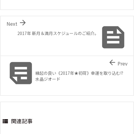

Next

2017年 新月＆満月スケジュールのご紹介。


Prev
縁起の良い《2017年★初荷》幸運を取り込む!?
水晶ジオード
関連記事
