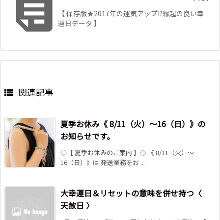

【 保存版★2017年の運気アップ!?縁起の良い幸
運日データ 】
関連記事

夏季お休み《 8/11（火）～16（日）》の
お知らせです。
◇【 夏季お休みのご案内 】◇ 《 8/11（火）～
16（日）》は 発送業務をお ...
大幸運日＆リセットの意味を併せ持つ〈
天赦日 〉