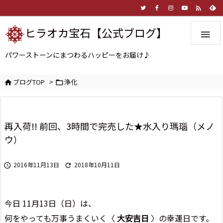

ヒラオカ宝石【公式ブログ】

パワーストーンにまつわるハッピーをお届け♪
ブログTOP
>
浄化


再入荷!! 前回、3時間で完売した★水入り瑪瑙（メノ
ウ）
2016年11月13日
2018年10月11日


今日 11月13日（日）は、
何をやっても万事うまくいく〈
大安吉日
〉の幸運日です。