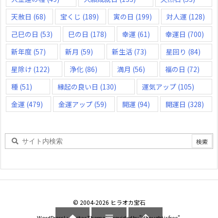
天赦日
(68)
宝くじ
(189)
寅の日
(199)
対人運
(128)
己巳の日
(53)
巳の日
(178)
幸運
(61)
幸運日
(700)
新年度
(57)
新月
(59)
新生活
(73)
星回り
(84)
星除け
(122)
浄化
(86)
満月
(56)
福の日
(72)
種
(51)
縁起の良い日
(130)
運気アップ
(105)
金運
(479)
金運アップ
(59)
開運
(94)
開運日
(328)
©
2004
-2026
ヒラオカ宝石


WordPress Luxeritas Theme is provided by "
Thought is free
".