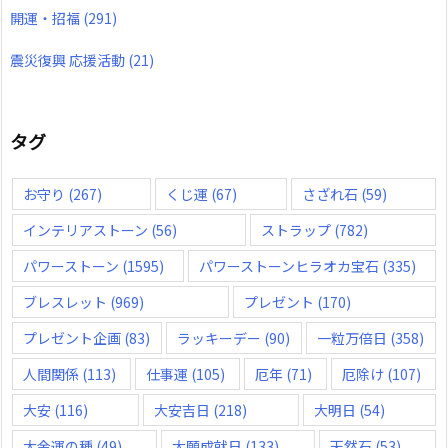
開運・招福
(291)
震災復興 応援活動
(21)
タグ
お守り
(267)
くじ運
(67)
さざれ石
(59)
インテリアストーン
(56)
ストラップ
(782)
パワーストーン
(1595)
パワーストーンヒラオカ宝石
(335)
ブレスレット
(969)
プレゼント
(170)
プレゼント企画
(83)
ラッキーデー
(90)
一粒万倍日
(358)
人間関係
(113)
仕事運
(105)
厄年
(71)
厄除け
(107)
大安
(116)
大安吉日
(218)
大明日
(54)
大金運の種
(49)
大願成就日
(133)
天然石
(53)