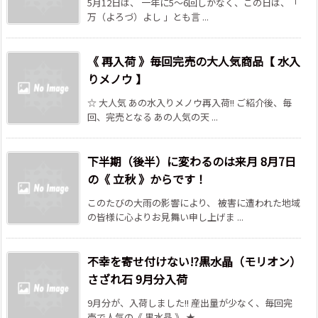
5月12日は、 一年に5～6回しかなく、この日は、「
万（よろづ）よし 」とも言 ...
《 再入荷 》毎回完売の大人気商品【 水入
りメノウ 】
☆ 大人気 あの水入りメノウ再入荷!! ご紹介後、毎
回、完売となる あの人気の天 ...
下半期（後半）に変わるのは来月 8月7日
の《 立秋 》からです！
このたびの大雨の影響により、 被害に遭われた地域
の皆様に心よりお見舞い申し上げま ...
不幸を寄せ付けない!?黒水晶（モリオン）
さざれ石 9月分入荷
9月分が、入荷しました!! 産出量が少なく、毎回完
売で人気の《 黒水晶 》 ★ ...