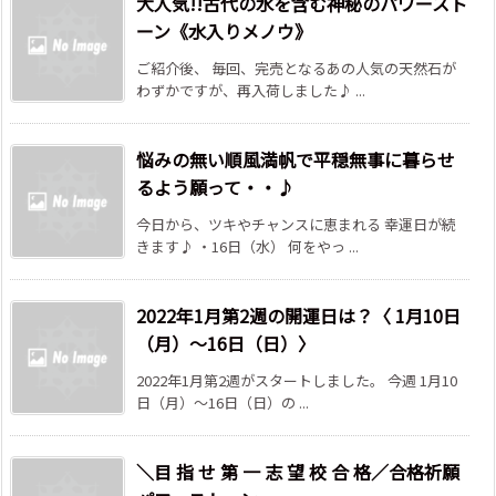
大人気!!古代の水を含む神秘のパワースト
ーン《水入りメノウ》
ご紹介後、 毎回、完売となるあの人気の天然石が
わずかですが、再入荷しました♪ ...
悩みの無い順風満帆で平穏無事に暮らせ
るよう願って・・♪
今日から、ツキやチャンスに恵まれる 幸運日が続
きます♪ ・16日（水） 何をやっ ...
2022年1月第2週の開運日は？〈 1月10日
（月）～16日（日）〉
2022年1月第2週がスタートしました。 今週 1月10
日（月）～16日（日）の ...
＼目 指 せ 第 一 志 望 校 合 格／合格祈願