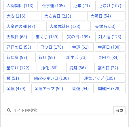
人間関係
(113)
仕事運
(105)
厄年
(71)
厄除け
(107)
大安
(116)
大安吉日
(218)
大明日
(54)
大金運の種
(49)
大願成就日
(133)
天然石
(53)
天赦日
(68)
宝くじ
(189)
寅の日
(199)
対人運
(128)
己巳の日
(53)
巳の日
(178)
幸運
(61)
幸運日
(700)
新年度
(57)
新月
(59)
新生活
(73)
星回り
(84)
星除け
(122)
浄化
(86)
満月
(56)
福の日
(72)
種
(51)
縁起の良い日
(130)
運気アップ
(105)
金運
(479)
金運アップ
(59)
開運
(94)
開運日
(328)