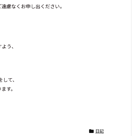
ご遠慮なくお申し出ください。
2026年に身に着けたいパワーストーン。最強の組
わせ9選!
すよう、
をして、
ります。
日記
