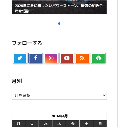
み合
2026年に身に着けたいパワーストーン。最強の組み合
2026
わせ9選!
わせ9選!
フォローする

月別
月
別
2016年4月
月
火
水
木
金
土
日