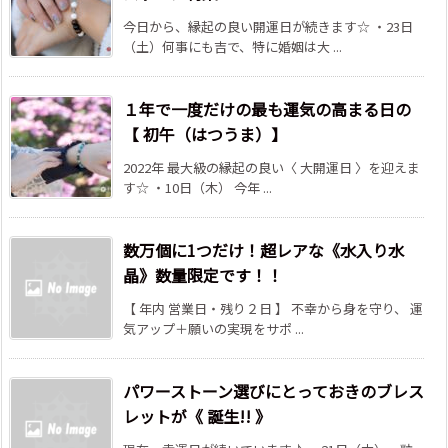
今日から、縁起の良い開運日が続きます☆ ・23日
（土）何事にも吉で、特に婚姻は大 ...
１年で一度だけの最も運気の高まる日の
【 初午（はつうま）】
2022年 最大級の縁起の良い〈 大開運日 〉を迎えま
す☆ ・10日（木） 今年 ...
数万個に1つだけ！超レアな《水入り水
晶》数量限定です！！
【 年内 営業日・残り２日 】 不幸から身を守り、 運
気アップ＋願いの実現をサポ ...
パワーストーン選びにとっておきのブレス
レットが《 誕生!! 》