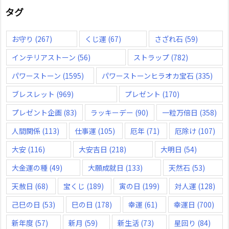
タグ
お守り
(267)
くじ運
(67)
さざれ石
(59)
インテリアストーン
(56)
ストラップ
(782)
パワーストーン
(1595)
パワーストーンヒラオカ宝石
(335)
ブレスレット
(969)
プレゼント
(170)
プレゼント企画
(83)
ラッキーデー
(90)
一粒万倍日
(358)
人間関係
(113)
仕事運
(105)
厄年
(71)
厄除け
(107)
大安
(116)
大安吉日
(218)
大明日
(54)
大金運の種
(49)
大願成就日
(133)
天然石
(53)
天赦日
(68)
宝くじ
(189)
寅の日
(199)
対人運
(128)
己巳の日
(53)
巳の日
(178)
幸運
(61)
幸運日
(700)
新年度
(57)
新月
(59)
新生活
(73)
星回り
(84)