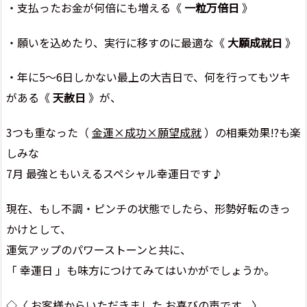
・支払ったお金が何倍にも増える《
一粒万倍日
》
・願いを込めたり、実行に移すのに最適な《
大願成就日
》
・年に5～6日しかない最上の大吉日で、何を行ってもツキ
がある《
天赦日
》が、
3つも重なった（
金運×成功×願望成就
）の相乗効果!?も楽
しみな
7月 最強ともいえるスペシャル幸運日です♪
現在、もし不調・ピンチの状態でしたら、形勢好転のきっ
かけとして、
運気アップのパワーストーンと共に、
「 幸運日 」も味方につけてみてはいかがでしょうか。
◇〈 お客様からいただきました お喜びの声です。〉