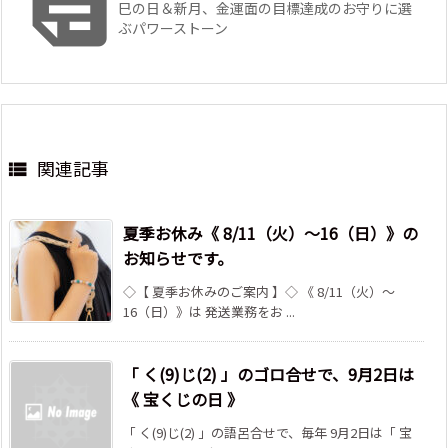

巳の日＆新月、金運面の目標達成のお守りに選
ぶパワーストーン
関連記事

夏季お休み《 8/11（火）～16（日）》の
お知らせです。
◇【 夏季お休みのご案内 】◇ 《 8/11（火）～
16（日）》は 発送業務をお ...
「 く(9)じ(2) 」のゴロ合せで、9月2日は
《 宝くじの日 》
「 く(9)じ(2) 」の語呂合せで、毎年 9月2日は「 宝