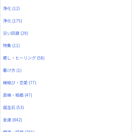
浄化
(12)
浄化
(175)
災い回避
(29)
特集
(11)
癒し・ヒーリング
(58)
着け方
(1)
縁結び・恋愛
(77)
良縁・結婚
(47)
誕生石
(53)
金運
(842)
開運・招福
(291)