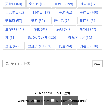
天赦日
(68)
宝くじ
(189)
寅の日
(199)
対人運
(128)
己巳の日
(53)
巳の日
(178)
幸運
(61)
幸運日
(700)
新年度
(57)
新月
(59)
新生活
(73)
星回り
(84)
星除け
(122)
浄化
(86)
満月
(56)
福の日
(72)
種
(51)
縁起の良い日
(130)
運気アップ
(105)
金運
(479)
金運アップ
(59)
開運
(94)
開運日
(328)
©
2004
-2026
ヒラオカ宝石



WordPress Luxeritas Theme is provided by "
Thought is free
".
メニュー
上へ