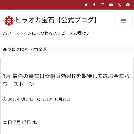

ヒラオカ宝石【公式ブログ】

パワーストーンにまつわるハッピーをお届け♪
ブログTOP
>
金運


7月 最強の幸運日☆相乗効果!?を期待して選ぶ金運パ
ワーストーン
2015年7月17日
2018年10月20日


本日 7月17日は、