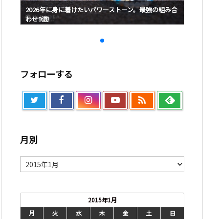
み合
2026年に身に着けたいパワーストーン。最強の組み合
2026
わせ9選!
わせ9選!
フォローする

月別
月
別
2015年1月
月
火
水
木
金
土
日