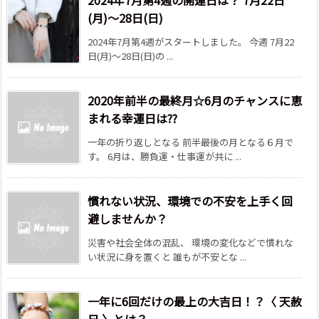
2024年7月第4週の開運日は？ 7月22日
(月)～28日(日)
2024年7月第4週がスタートしました。 今週 7月22
日(月)～28日(日)の ...
2020年前半の最終月☆6月のチャンスに恵
まれる幸運日は??
一年の折り返しとなる 前半最後の月となる６月で
す。 6月は、勝負運・仕事運が共に ...
慣れない状況、環境での不安を上手く回
避しませんか？
災害や社会全体の混乱、 環境の変化などで慣れな
い状況に身を置くと 誰もが不安とな ...
一年に6回だけの最上の大吉日！？〈 天赦