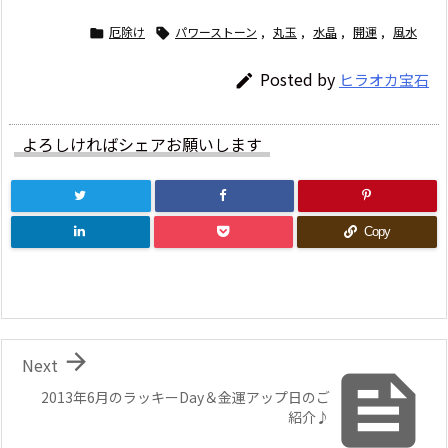
厄除け
パワーストーン
,
丸玉
,
水晶
,
開運
,
風水


Posted by
ヒラオカ宝石

よろしければシェアお願いします
Copy

Next

2013年6月のラッキーDay＆金運アップ日のご
紹介♪