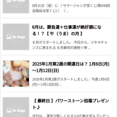
8月21日（金）に 〈 サマージャンボ宝くじ(第848回
全国自治宝くじ) 〉 〈 ...
6月は、勝負運＋仕事運が絶好調にな
る！？【 午（うま）の月 】
６月がスタートしました。 今日から、ツキやチャ
ンスに恵まれる ６月最初の連続☆幸 ...
2025年1月第2週の開運日は？ 1月6日(月)
～1月12日(日)
2025年1月第2週がスタートしました。 今週 1月6日
(月)～1月12日(日) ...
【 最終日 】パワーストーン招福プレゼン
ト♪
今日は、 運気が新しくなる2/4立春大安＆プレゼン