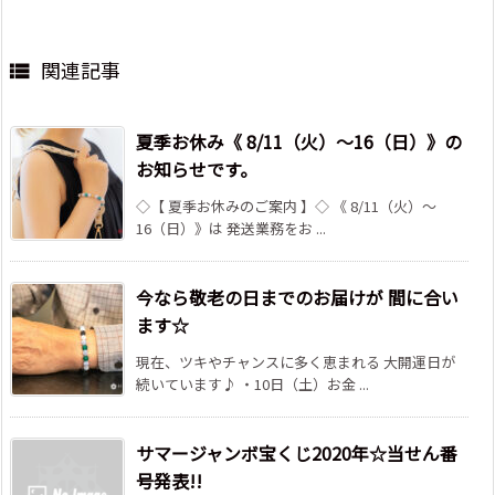
関連記事

夏季お休み《 8/11（火）～16（日）》の
お知らせです。
◇【 夏季お休みのご案内 】◇ 《 8/11（火）～
16（日）》は 発送業務をお ...
今なら敬老の日までのお届けが 間に合い
ます☆
現在、ツキやチャンスに多く恵まれる 大開運日が
続いています♪ ・10日（土）お金 ...
サマージャンボ宝くじ2020年☆当せん番
号発表!!