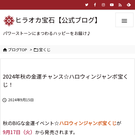

ヒラオカ宝石【公式ブログ】

パワーストーンにまつわるハッピーをお届け♪
ブログTOP
>
宝くじ


2024年秋の金運チャンス☆ハロウィンジャンボ宝く
じ！
2024年9月15日

秋のBIGな金運イベント☆
ハロウィンジャンボ宝くじ
が
9月17日（火）
から発売されます。