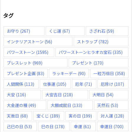
タグ
お守り
(267)
くじ運
(67)
さざれ石
(59)
インテリアストーン
(56)
ストラップ
(782)
パワーストーン
(1595)
パワーストーンヒラオカ宝石
(335)
ブレスレット
(969)
プレゼント
(170)
プレゼント企画
(83)
ラッキーデー
(90)
一粒万倍日
(358)
人間関係
(113)
仕事運
(105)
厄年
(71)
厄除け
(107)
大安
(116)
大安吉日
(218)
大明日
(54)
大金運の種
(49)
大願成就日
(133)
天然石
(53)
天赦日
(68)
宝くじ
(189)
寅の日
(199)
対人運
(128)
己巳の日
(53)
巳の日
(178)
幸運
(61)
幸運日
(700)