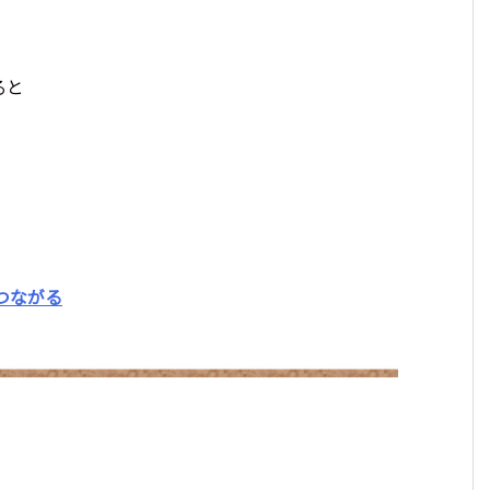
ると
つながる