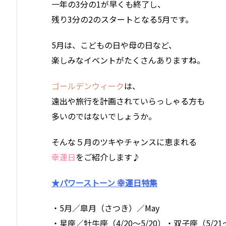
一年の3分の1が早くも終了し、
残り3分の2のスタートとなる5月です。
5月は、こどもの日や母の日など、
楽しみなイベントがたくさんありますね。
ゴールデンウィーク
は、
遠出や旅行を計画されていらっしゃる方も
多いのではないでしょうか。
そんな５月のツキやチャンスに恵まれる
幸運日
をご紹介します♪
★パワーストーン 幸運日特集
・5月／皐月（さつき）／May
・星座／牡牛座（4/20～5/20）・双子座（5/21～