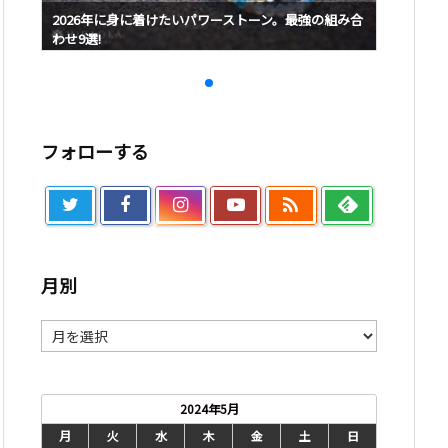
み合
2026年に身に着けたいパワーストーン。最強の組み合
2026
わせ9選!
わせ9選!
フォローする

月別
月
別
2024年5月
月
火
水
木
金
土
日