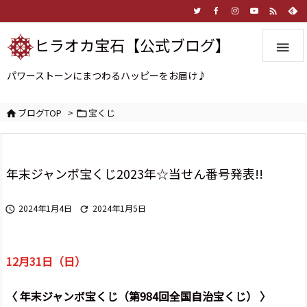

ヒラオカ宝石【公式ブログ】

パワーストーンにまつわるハッピーをお届け♪
ブログTOP
>
宝くじ


年末ジャンボ宝くじ2023年☆当せん番号発表!!
2024年1月4日
2024年1月5日


12月31日（日）
〈 年末ジャンボ宝くじ（第984回全国自治宝くじ） 〉