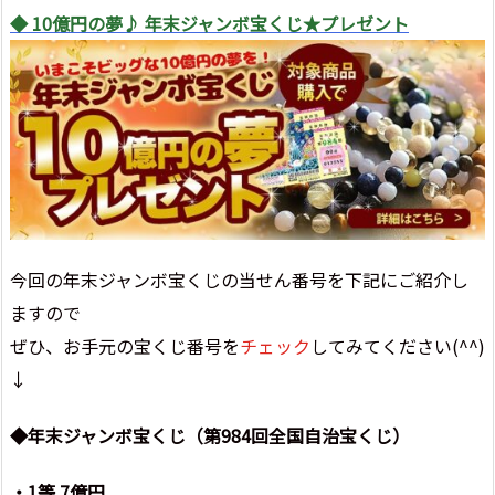
◆ 10億円の夢♪ 年末ジャンボ宝くじ★プレゼント
今回の年末ジャンボ宝くじの当せん番号を下記にご紹介し
ますので
ぜひ、お手元の宝くじ番号を
チェック
してみてください(^^)
↓
◆年末ジャンボ宝くじ（第984回全国自治宝くじ）
・1等 7億円