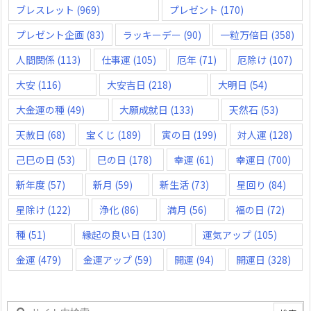
ブレスレット
(969)
プレゼント
(170)
プレゼント企画
(83)
ラッキーデー
(90)
一粒万倍日
(358)
人間関係
(113)
仕事運
(105)
厄年
(71)
厄除け
(107)
大安
(116)
大安吉日
(218)
大明日
(54)
大金運の種
(49)
大願成就日
(133)
天然石
(53)
天赦日
(68)
宝くじ
(189)
寅の日
(199)
対人運
(128)
己巳の日
(53)
巳の日
(178)
幸運
(61)
幸運日
(700)
新年度
(57)
新月
(59)
新生活
(73)
星回り
(84)
星除け
(122)
浄化
(86)
満月
(56)
福の日
(72)
種
(51)
縁起の良い日
(130)
運気アップ
(105)
金運
(479)
金運アップ
(59)
開運
(94)
開運日
(328)