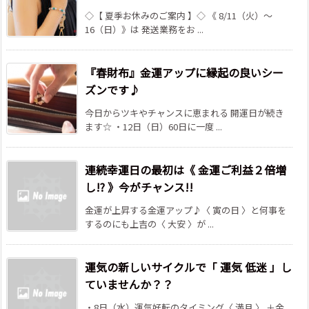
◇【 夏季お休みのご案内 】◇ 《 8/11（火）～
16（日）》は 発送業務をお ...
『春財布』金運アップに縁起の良いシー
ズンです♪
今日からツキやチャンスに恵まれる 開運日が続き
ます☆ ・12日（日）60日に一度 ...
連続幸運日の最初は《 金運ご利益２倍増
し!? 》今がチャンス!!
金運が上昇する金運アップ♪〈 寅の日 〉と何事を
するのにも上吉の〈 大安 〉が ...
運気の新しいサイクルで「 運気 低迷 」し
ていませんか？？
・8日（水）運気好転のタイミング〈 満月 〉 ＋金