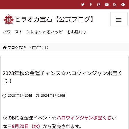

ヒラオカ宝石【公式ブログ】

パワーストーンにまつわるハッピーをお届け♪
ブログTOP
>
宝くじ


2023年秋の金運チャンス☆ハロウィンジャンボ宝く
じ！
2023年9月20日
2024年1月16日


秋のBIGな金運イベント☆
ハロウィンジャンボ宝くじ
が
本日
9月20日（水）
から発売されます。