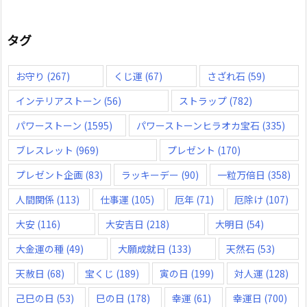
タグ
お守り
(267)
くじ運
(67)
さざれ石
(59)
インテリアストーン
(56)
ストラップ
(782)
パワーストーン
(1595)
パワーストーンヒラオカ宝石
(335)
ブレスレット
(969)
プレゼント
(170)
プレゼント企画
(83)
ラッキーデー
(90)
一粒万倍日
(358)
人間関係
(113)
仕事運
(105)
厄年
(71)
厄除け
(107)
大安
(116)
大安吉日
(218)
大明日
(54)
大金運の種
(49)
大願成就日
(133)
天然石
(53)
天赦日
(68)
宝くじ
(189)
寅の日
(199)
対人運
(128)
己巳の日
(53)
巳の日
(178)
幸運
(61)
幸運日
(700)