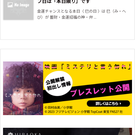
プ日は「本日限り」です
金運チャンスとなる本日〈 巳の日 〉は 巳（み・へ
び）が 蓄財・金運招福の神・弁 ...