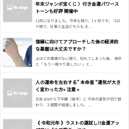
年末ジャンボ宝くじ 〉付き金運パワース
トーンも好評 開催中
12月になりました。今年も残り、1ヶ月です。 コロ
ナ禍で、仕事と生活どちらも 大 ...
復縁に向けてアプローチした後の経済的
な基盤は大丈夫ですか？
よほどの事情がない限り、別れてしまった後、 相手
と「 もう一度やり直したい 」と ...
人の運命を左右する” 本命星 “運気が大き
く変わった方« 注意 »
立秋 8/8から下半期（後半）に 今年の運気が切り替
わり、３週間が経過しました。 ...
《 令和元年 》ラストの運試し!!金運アッ