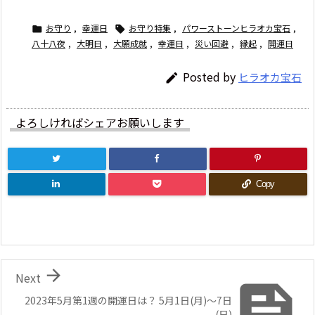
お守り
,
幸運日
お守り特集
,
パワーストーンヒラオカ宝石
,


八十八夜
,
大明日
,
大願成就
,
幸運日
,
災い回避
,
縁起
,
開運日
Posted by
ヒラオカ宝石

よろしければシェアお願いします
Copy

Next

2023年5月第1週の開運日は？ 5月1日(月)～7日
(日)