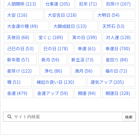
人間関係
(113)
仕事運
(105)
厄年
(71)
厄除け
(107)
大安
(116)
大安吉日
(218)
大明日
(54)
大金運の種
(49)
大願成就日
(133)
天然石
(53)
天赦日
(68)
宝くじ
(189)
寅の日
(199)
対人運
(128)
己巳の日
(53)
巳の日
(178)
幸運
(61)
幸運日
(700)
新年度
(57)
新月
(59)
新生活
(73)
星回り
(84)
星除け
(122)
浄化
(86)
満月
(56)
福の日
(72)
種
(51)
縁起の良い日
(130)
運気アップ
(105)
金運
(479)
金運アップ
(59)
開運
(94)
開運日
(328)