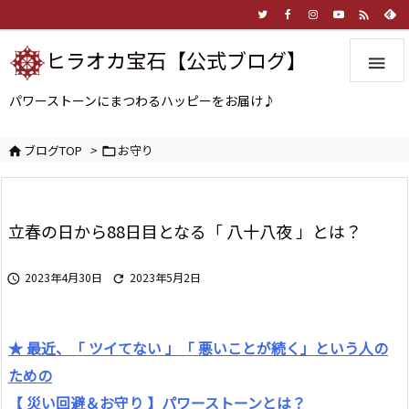

ヒラオカ宝石【公式ブログ】

パワーストーンにまつわるハッピーをお届け♪
ブログTOP
>
お守り


立春の日から88日目となる「 八十八夜 」とは？
2023年4月30日
2023年5月2日


★ 最近、「 ツイてない 」「 悪いことが続く」という人の
ための
【 災い回避＆お守り 】パワーストーンとは？