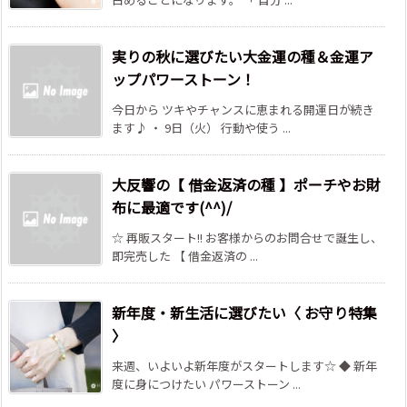
実りの秋に選びたい大金運の種＆金運ア
ップパワーストーン！
今日から ツキやチャンスに恵まれる開運日が続き
ます♪ ・ 9日（火） 行動や使う ...
大反響の【 借金返済の種 】ポーチやお財
布に最適です(^^)/
☆ 再販スタート!! お客様からのお問合せで誕生し、
即完売した 【 借金返済の ...
新年度・新生活に選びたい〈 お守り特集
〉
来週、いよいよ新年度がスタートします☆ ◆ 新年
度に身につけたい パワーストーン ...