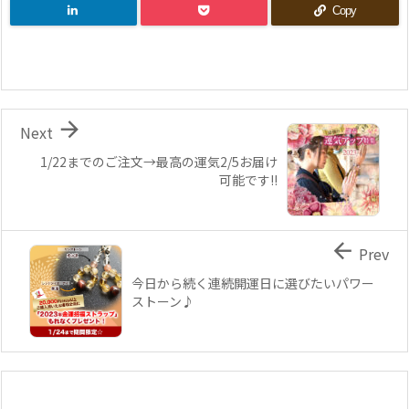
Copy

Next
1/22までのご注文→最高の運気2/5お届け
可能です!!

Prev
今日から続く連続開運日に選びたいパワー
ストーン♪