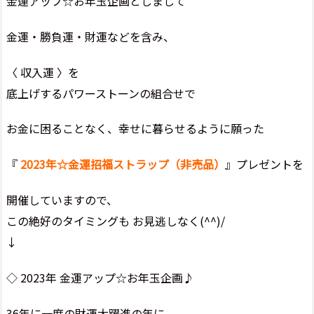
金運アップ☆お年玉企画としまして
金運・勝負運・財運などを含み、
〈 収入運 〉を
底上げするパワーストーンの組合せで
お金に困ることなく、幸せに暮らせるように願った
『
2023年☆金運招福ストラップ（非売品）
』プレゼントを
開催していますので、
この絶好のタイミングも お見逃しなく(^^)/
↓
◇ 2023年 金運アップ☆お年玉企画♪
36年に一度の財運大躍進の年に