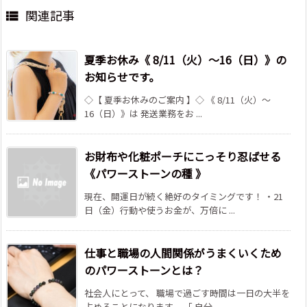
関連記事

夏季お休み《 8/11（火）～16（日）》の
お知らせです。
◇【 夏季お休みのご案内 】◇ 《 8/11（火）～
16（日）》は 発送業務をお ...
お財布や化粧ポーチにこっそり忍ばせる
《パワーストーンの種 》
現在、開運日が続く絶好のタイミングです！ ・21
日（金）行動や使うお金が、万倍に ...
仕事と職場の人間関係がうまくいくため
のパワーストーンとは？
社会人にとって、 職場で過ごす時間は一日の大半を
占めることになります。 「 自分 ...