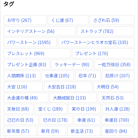
タグ
お守り
(267)
くじ運
(67)
さざれ石
(59)
インテリアストーン
(56)
ストラップ
(782)
パワーストーン
(1595)
パワーストーンヒラオカ宝石
(335)
ブレスレット
(969)
プレゼント
(170)
プレゼント企画
(83)
ラッキーデー
(90)
一粒万倍日
(358)
人間関係
(113)
仕事運
(105)
厄年
(71)
厄除け
(107)
大安
(116)
大安吉日
(218)
大明日
(54)
大金運の種
(49)
大願成就日
(133)
天然石
(53)
天赦日
(68)
宝くじ
(189)
寅の日
(199)
対人運
(128)
己巳の日
(53)
巳の日
(178)
幸運
(61)
幸運日
(700)
新年度
(57)
新月
(59)
新生活
(73)
星回り
(84)