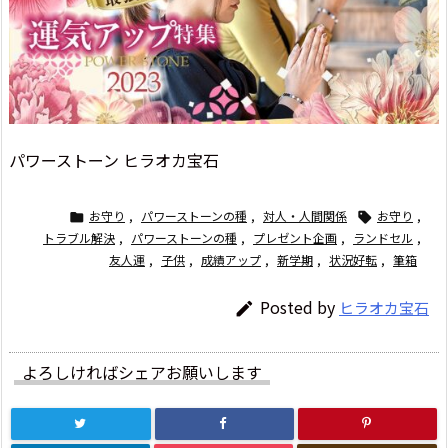
パワーストーン ヒラオカ宝石
お守り
,
パワーストーンの種
,
対人・人間関係
お守り
,


トラブル解決
,
パワーストーンの種
,
プレゼント企画
,
ランドセル
,
友人運
,
子供
,
成績アップ
,
新学期
,
状況好転
,
筆箱
Posted by
ヒラオカ宝石

よろしければシェアお願いします