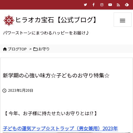

ヒラオカ宝石【公式ブログ】

パワーストーンにまつわるハッピーをお届け♪
ブログTOP
>
お守り


新学期の心強い味方☆子どものお守り特集☆
2023年1月20日

【 今年、お子様に持たせたいお守りとは!? 】
子どもの運気アップ☆ストラップ（男女兼用）2023年