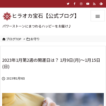

ヒラオカ宝石【公式ブログ】

パワーストーンにまつわるハッピーをお届け♪
ブログTOP
>
お守り


2023年1月第2週の開運日は？ 1月9日(月)～1月15日
(日)
2023年1月9日
