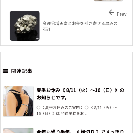

Prev
金運倍増★富とお金を引き寄せる惠みの
石?!
関連記事

夏季お休み《 8/11（火）～16（日）》の
お知らせです。
◇【 夏季お休みのご案内 】◇ 《 8/11（火）～
16（日）》は 発送業務をお ...
今年も残り半年。《 縁切り 》ですっきり