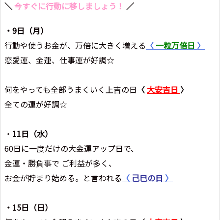
＼
今すぐに行動に移しましょう！
／
・9日（月
）
行動や使うお金が、万倍に大きく増える
〈
一粒万倍日
〉
恋愛運、金運、仕事運が好調☆
何をやっても全部うまくいく上吉の日
〈
大安吉日
〉
全ての運が好調☆
・
11日（水）
60日に一度だけの大金運アップ日で、
金運・勝負事で ご利益が多く、
お金が貯まり始める。と言われる
〈
己巳の日
〉
・15
日（日）