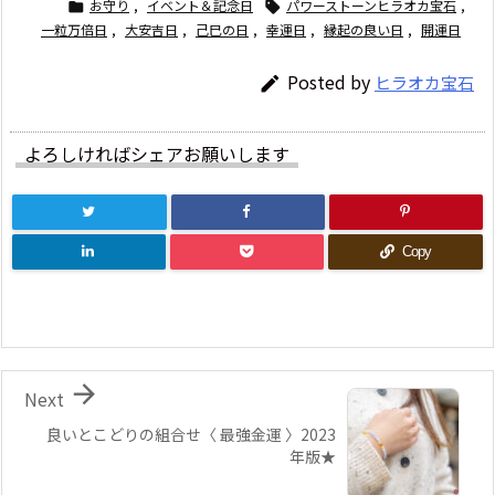
お守り
,
イベント＆記念日
パワーストーンヒラオカ宝石
,


一粒万倍日
,
大安吉日
,
己巳の日
,
幸運日
,
縁起の良い日
,
開運日
Posted by
ヒラオカ宝石

よろしければシェアお願いします
Copy

Next
良いとこどりの組合せ〈 最強金運 〉2023
年版★