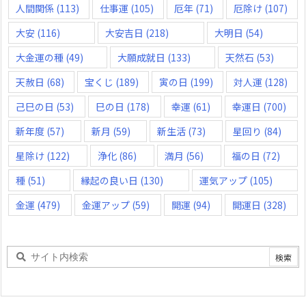
人間関係
(113)
仕事運
(105)
厄年
(71)
厄除け
(107)
大安
(116)
大安吉日
(218)
大明日
(54)
大金運の種
(49)
大願成就日
(133)
天然石
(53)
天赦日
(68)
宝くじ
(189)
寅の日
(199)
対人運
(128)
己巳の日
(53)
巳の日
(178)
幸運
(61)
幸運日
(700)
新年度
(57)
新月
(59)
新生活
(73)
星回り
(84)
星除け
(122)
浄化
(86)
満月
(56)
福の日
(72)
種
(51)
縁起の良い日
(130)
運気アップ
(105)
金運
(479)
金運アップ
(59)
開運
(94)
開運日
(328)