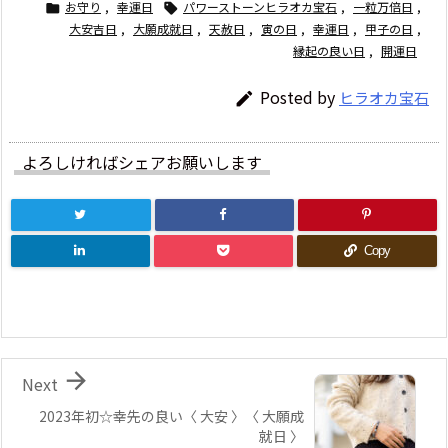
お守り
,
幸運日
パワーストーンヒラオカ宝石
,
一粒万倍日
,


大安吉日
,
大願成就日
,
天赦日
,
寅の日
,
幸運日
,
甲子の日
,
縁起の良い日
,
開運日
Posted by
ヒラオカ宝石

よろしければシェアお願いします
Copy

Next
2023年初☆幸先の良い〈 大安 〉〈 大願成
就日 〉