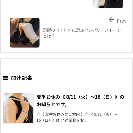

Prev
飛躍の《卯年》に選ぶべきパワーストーン
とは？
関連記事

夏季お休み《 8/11（火）～16（日）》の
お知らせです。
◇【 夏季お休みのご案内 】◇ 《 8/11（火）～
16（日）》は 発送業務をお ...