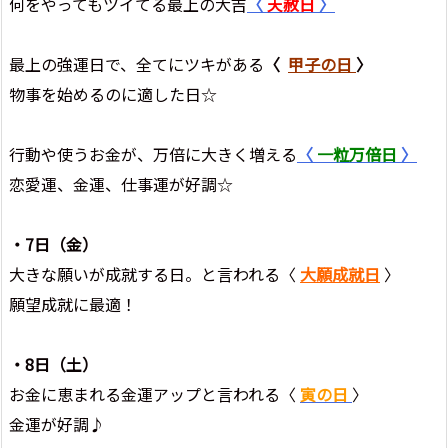
何をやってもツイてる最上の大吉
〈
天赦日
〉
最上の強運日で、全てにツキがある
〈
甲子の日
〉
物事を始めるのに適した日☆
行動や使うお金が、万倍に大きく増える
〈
一粒万倍日
〉
恋愛運、金運、仕事運が好調☆
・7
日（金
）
大きな願いが成就する日。と言われる〈
大願成就日
〉
願望成就に最適！
・8日（土）
お金に恵まれる金運アップと言われる〈
寅の日
〉
金運が好調♪