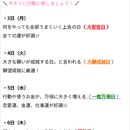
＼
今すぐに行動に移しましょう！
／
・3
日（月）
何をやっても全部うまくいく上吉の日
〈
大安吉日
〉
全ての運が好調☆
・4
日（火
）
大きな願いが成就する日。と言われる〈
大願成就日
〉
願望成就に最適！
・5日（水）
行動や使うお金が、万倍に大きく増える
〈
一粒万倍日
〉
恋愛運、金運、仕事運が好調☆
・6日（木）