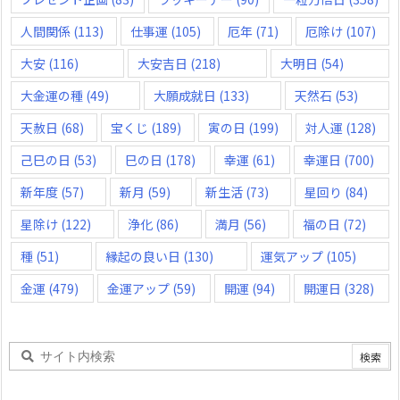
人間関係
(113)
仕事運
(105)
厄年
(71)
厄除け
(107)
大安
(116)
大安吉日
(218)
大明日
(54)
大金運の種
(49)
大願成就日
(133)
天然石
(53)
天赦日
(68)
宝くじ
(189)
寅の日
(199)
対人運
(128)
己巳の日
(53)
巳の日
(178)
幸運
(61)
幸運日
(700)
新年度
(57)
新月
(59)
新生活
(73)
星回り
(84)
星除け
(122)
浄化
(86)
満月
(56)
福の日
(72)
種
(51)
縁起の良い日
(130)
運気アップ
(105)
金運
(479)
金運アップ
(59)
開運
(94)
開運日
(328)