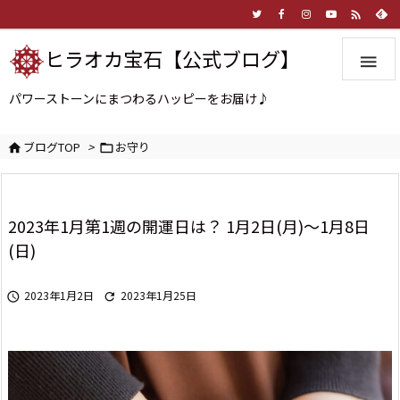

ヒラオカ宝石【公式ブログ】

パワーストーンにまつわるハッピーをお届け♪
ブログTOP
>
お守り


2023年1月第1週の開運日は？ 1月2日(月)～1月8日
(日)
2023年1月2日
2023年1月25日

