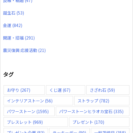
良縁・結婚
(47)
誕生石
(53)
金運
(842)
開運・招福
(291)
震災復興 応援活動
(21)
タグ
お守り
(267)
くじ運
(67)
さざれ石
(59)
インテリアストーン
(56)
ストラップ
(782)
パワーストーン
(1595)
パワーストーンヒラオカ宝石
(335)
ブレスレット
(969)
プレゼント
(170)
プレゼント企画
(83)
ラッキーデー
(90)
一粒万倍日
(358)