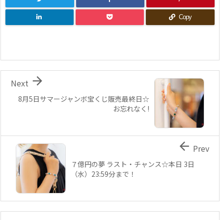
Copy

Next
8月5日サマージャンボ宝くじ販売最終日☆
お忘れなく!

Prev
７億円の夢 ラスト・チャンス☆本日 3日
（水）23:59分まで！