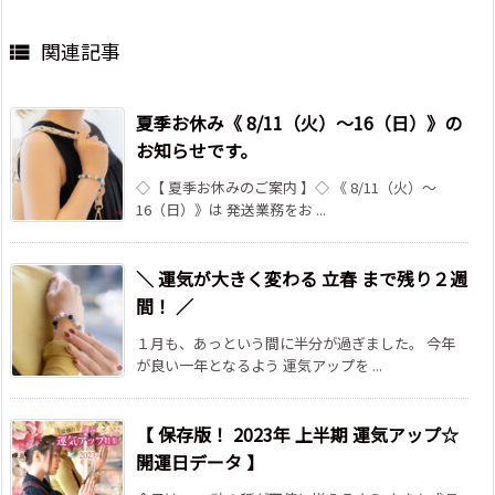
関連記事

夏季お休み《 8/11（火）～16（日）》の
お知らせです。
◇【 夏季お休みのご案内 】◇ 《 8/11（火）～
16（日）》は 発送業務をお ...
＼ 運気が大きく変わる 立春 まで残り２週
間！ ／
１月も、あっという間に半分が過ぎました。 今年
が良い一年となるよう 運気アップを ...
【 保存版！ 2023年 上半期 運気アップ☆
開運日データ 】