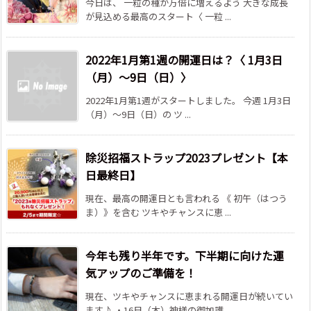
今日は、 一粒の種が万倍に増えるよう 大きな成長
が見込める最高のスタート〈 一粒 ...
2022年1月第1週の開運日は？〈 1月3日
（月）～9日（日）〉
2022年1月第1週がスタートしました。 今週 1月3日
（月）～9日（日）の ツ ...
除災招福ストラップ2023プレゼント【本
日最終日】
現在、最高の開運日とも言われる 《 初午（はつう
ま）》を含む ツキやチャンスに恵 ...
今年も残り半年です。下半期に向けた運
気アップのご準備を！
現在、ツキやチャンスに恵まれる開運日が続いてい
ます♪ ・16日（木）神様の御加護 ...