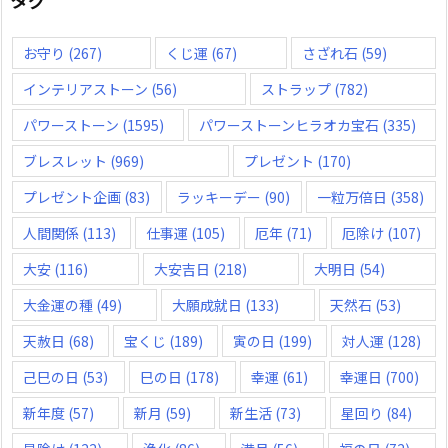
お守り
(267)
くじ運
(67)
さざれ石
(59)
インテリアストーン
(56)
ストラップ
(782)
パワーストーン
(1595)
パワーストーンヒラオカ宝石
(335)
ブレスレット
(969)
プレゼント
(170)
プレゼント企画
(83)
ラッキーデー
(90)
一粒万倍日
(358)
人間関係
(113)
仕事運
(105)
厄年
(71)
厄除け
(107)
大安
(116)
大安吉日
(218)
大明日
(54)
大金運の種
(49)
大願成就日
(133)
天然石
(53)
天赦日
(68)
宝くじ
(189)
寅の日
(199)
対人運
(128)
己巳の日
(53)
巳の日
(178)
幸運
(61)
幸運日
(700)
新年度
(57)
新月
(59)
新生活
(73)
星回り
(84)