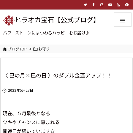

ヒラオカ宝石【公式ブログ】

パワーストーンにまつわるハッピーをお届け♪
ブログTOP
>
お守り


〈 巳の月×巳の日 〉のダブル金運アップ！！
2022年5月27日

現在、５月最後となる
ツキやチャンスに恵まれる
開運日が続いています☆