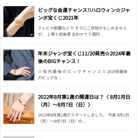
ビッグな金運チャンス!!ハロウィン☆ジャ
ンボ宝くじ2021年
テレビや新聞などで すでにご存知かもしれません
が、 １等と前後賞 合わせて５億円 ...
年末ジャンボ宝くじ11/20発売☆2024年最
後のBIGチャンス！
☆ 年 内 最 後 の ビ ッ グ チ ャ ン ス ☆ 2024年最後
のビッグな ...
2022年8月第1週の開運日は？〈 8月1月日
（月）～8月7日（日）〉
2022年8月第1週がスタートしました。 今週 8月1日
（月）～8月7日（日）の ...