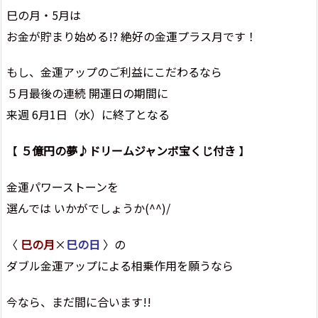
巳の月・5月は
お金が貯まり始める!? 絶好の金運プラス月です！
もし、金運アップのご利益にこだわるなら
５月最後の連続 開運日の期間に
来週 6月1日（水）に終了となる
【
５億円の夢♪ドリームジャンボ宝くじ付き
】
金運パワーストーンを
選んでは いかがでしょうか(^^)/
〈
巳の月
×
巳の日
〉の
ダブル金運アップによる相乗作用を願うなら
今なら、まだ間に合います!!