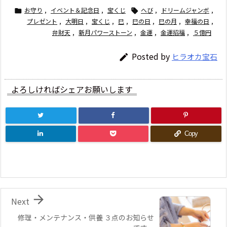
お守り
,
イベント＆記念日
,
宝くじ
へび
,
ドリームジャンボ
,


プレゼント
,
大明日
,
宝くじ
,
巳
,
巳の日
,
巳の月
,
幸福の日
,
弁財天
,
新月パワーストーン
,
金運
,
金運招福
,
５億円
Posted by
ヒラオカ宝石

よろしければシェアお願いします
Copy

Next
修理・メンテナンス・供養 ３点のお知らせ