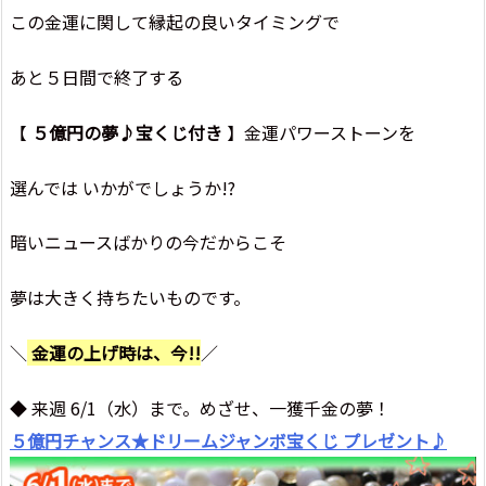
この金運に関して縁起の良いタイミングで
あと５日間で終了する
【
５億円の夢♪宝くじ付き
】金運パワーストーンを
選んでは いかがでしょうか!?
暗いニュースばかりの今だからこそ
夢は大きく持ちたいものです。
＼
金運の上げ時は、今!!
／
◆ 来週 6/1（水）まで。めざせ、一獲千金の夢！
５億円チャンス★ドリームジャンボ宝くじ プレゼント♪