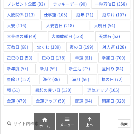
プレゼント企画
(83)
ラッキーデー
(90)
一粒万倍日
(358)
人間関係
(113)
仕事運
(105)
厄年
(71)
厄除け
(107)
大安
(116)
大安吉日
(218)
大明日
(54)
大金運の種
(49)
大願成就日
(133)
天然石
(53)
天赦日
(68)
宝くじ
(189)
寅の日
(199)
対人運
(128)
己巳の日
(53)
巳の日
(178)
幸運
(61)
幸運日
(700)
新年度
(57)
新月
(59)
新生活
(73)
星回り
(84)
星除け
(122)
浄化
(86)
満月
(56)
福の日
(72)
種
(51)
縁起の良い日
(130)
運気アップ
(105)
金運
(479)
金運アップ
(59)
開運
(94)
開運日
(328)



メニュー
上へ
ホーム