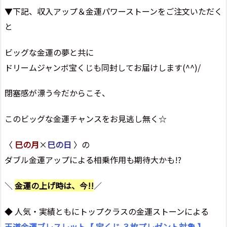
▼下記、収入アップ＆金運パワーストーンをご注文いただく
と
ビッグな金運の夢と共に
ドリームジャンボ宝くじも同封してお届けします(^^)/
閉塞感が漂う今だからこそ、
このビッグな金運チャンスをお見逃し無く☆
〈
巳の月
×
巳の日
〉の
ダブル金運アップによる相乗作用も期待大かも!?
＼
金運の上げ時は、今!!
／
◆ 人気・実績ともにトップクラスの金運ストーンによる
王道金運ブレスレット【 宝くじ ３枚プレゼント対象 】