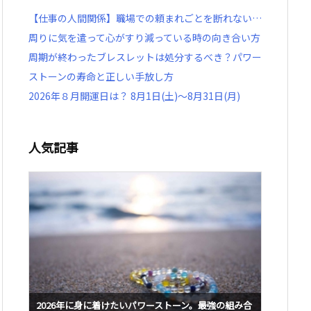
【仕事の人間関係】職場での頼まれごとを断れない…
周りに気を遣って心がすり減っている時の向き合い方
周期が終わったブレスレットは処分するべき？パワー
ストーンの寿命と正しい手放し方
2026年８月開運日は？ 8月1日(土)～8月31日(月)
人気記事
み合
2026年に身に着けたいパワーストーン。最強の組み合
2026