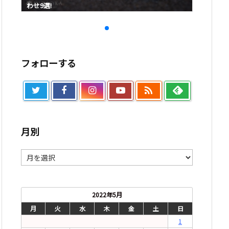
わせ9選!
わせ9選!
フォローする

月別
月
別
2022年5月
月
火
水
木
金
土
日
1