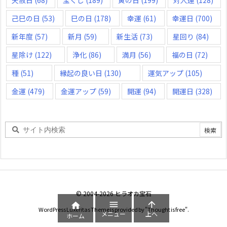
天赦日
(68)
宝くじ
(189)
寅の日
(199)
対人運
(128)
己巳の日
(53)
巳の日
(178)
幸運
(61)
幸運日
(700)
新年度
(57)
新月
(59)
新生活
(73)
星回り
(84)
星除け
(122)
浄化
(86)
満月
(56)
福の日
(72)
種
(51)
縁起の良い日
(130)
運気アップ
(105)
金運
(479)
金運アップ
(59)
開運
(94)
開運日
(328)
©
2004
-2026
ヒラオカ宝石



WordPress Luxeritas Theme is provided by "
Thought is free
".
メニュー
上へ
ホーム