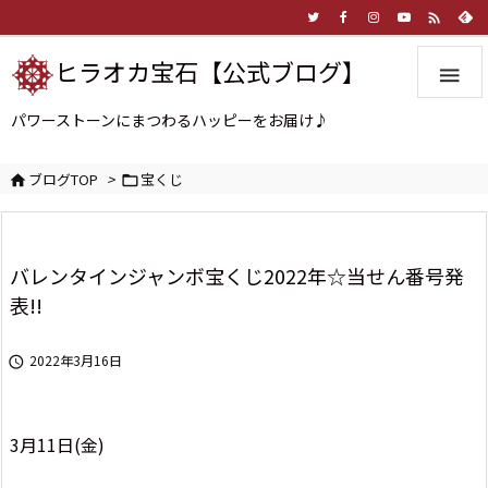

ヒラオカ宝石【公式ブログ】

パワーストーンにまつわるハッピーをお届け♪
ブログTOP
>
宝くじ


バレンタインジャンボ宝くじ2022年☆当せん番号発
表!!
2022年3月16日

3月11日(金)