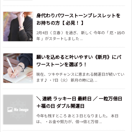
身代わりパワーストーンブレスレットを
お持ちの方【 必見！ 】
2月4日〈 立春 〉を過ぎ、 新しく 今年の「 厄・凶の
年 」がスタートしました ...
願いを込めると叶いやすい《新月》にパ
ワーストーンを選ぼう！
現在、ツキやチャンスに恵まれる開運日が続いてい
ます♪ ・7日（火） 新月の時に込 ...
＼ 連続 ラッキー日 最終日 ／ 一粒万倍日
＋福の日 ダブル開運日
今年も残すところ あと３日となりました。 本日
は、 ・お金や努力が、倍→倍と万倍 ...