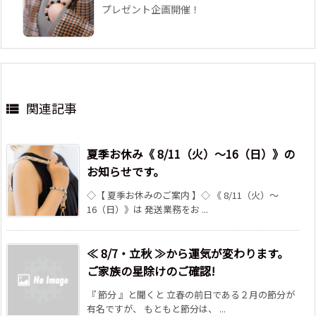
プレゼント企画開催！
関連記事

夏季お休み《 8/11（火）～16（日）》の
お知らせです。
◇【 夏季お休みのご案内 】◇ 《 8/11（火）～
16（日）》は 発送業務をお ...
≪ 8/7・立秋 ≫から運気が変わります。
ご家族の星除けのご確認!
『 節分 』と聞くと 立春の前日である２月の節分が
有名ですが、 もともと節分は、 ...