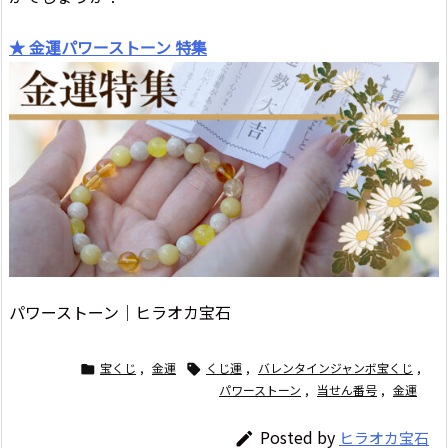
★ 金運パワーストーン 特集
パワーストーン｜ヒラオカ宝石
宝くじ
,
金運
くじ運
,
バレンタインジャンボ宝くじ
,


パワーストーン
,
当せん番号
,
金運
Posted by
ヒラオカ宝石
