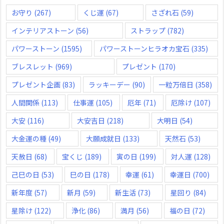
お守り
(267)
くじ運
(67)
さざれ石
(59)
インテリアストーン
(56)
ストラップ
(782)
パワーストーン
(1595)
パワーストーンヒラオカ宝石
(335)
ブレスレット
(969)
プレゼント
(170)
プレゼント企画
(83)
ラッキーデー
(90)
一粒万倍日
(358)
人間関係
(113)
仕事運
(105)
厄年
(71)
厄除け
(107)
大安
(116)
大安吉日
(218)
大明日
(54)
大金運の種
(49)
大願成就日
(133)
天然石
(53)
天赦日
(68)
宝くじ
(189)
寅の日
(199)
対人運
(128)
己巳の日
(53)
巳の日
(178)
幸運
(61)
幸運日
(700)
新年度
(57)
新月
(59)
新生活
(73)
星回り
(84)
星除け
(122)
浄化
(86)
満月
(56)
福の日
(72)