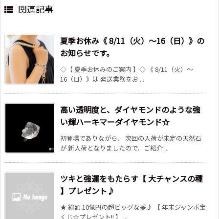
関連記事

夏季お休み《 8/11（火）～16（日）》の
お知らせです。
◇【 夏季お休みのご案内 】◇ 《 8/11（火）～
16（日）》は 発送業務をお ...
高い透明度と、ダイヤモンドのような強
い輝ハーキマーダイヤモンド☆
初登場でありながら、 次回の入荷が未定の天然石
が 新入荷となりましたので、ご紹介 ...
ツキと強運をもたらす【 大チャンスの種
】プレゼント♪
★ 総額 10億円の超ビッグな夢♪ 【 年末ジャンボ宝
くじ☆プレゼント!! 】 ...