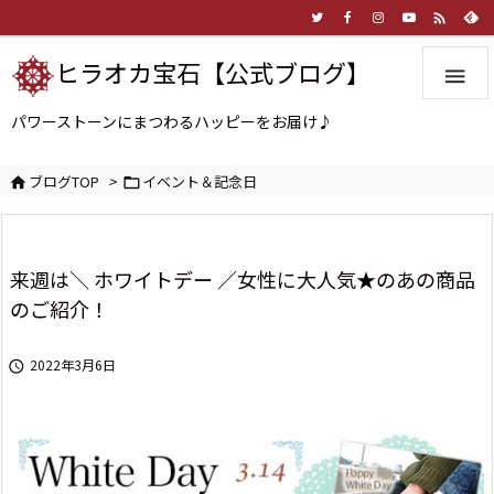

ヒラオカ宝石【公式ブログ】

パワーストーンにまつわるハッピーをお届け♪
ブログTOP
>
イベント＆記念日


来週は＼ ホワイトデー ／女性に大人気★のあの商品
のご紹介！
2022年3月6日
