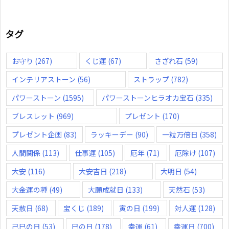
タグ
お守り
(267)
くじ運
(67)
さざれ石
(59)
インテリアストーン
(56)
ストラップ
(782)
パワーストーン
(1595)
パワーストーンヒラオカ宝石
(335)
ブレスレット
(969)
プレゼント
(170)
プレゼント企画
(83)
ラッキーデー
(90)
一粒万倍日
(358)
人間関係
(113)
仕事運
(105)
厄年
(71)
厄除け
(107)
大安
(116)
大安吉日
(218)
大明日
(54)
大金運の種
(49)
大願成就日
(133)
天然石
(53)
天赦日
(68)
宝くじ
(189)
寅の日
(199)
対人運
(128)
己巳の日
(53)
巳の日
(178)
幸運
(61)
幸運日
(700)