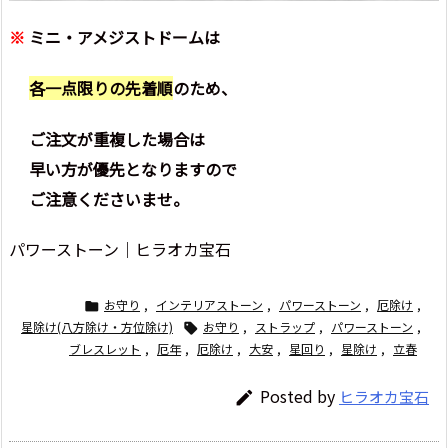
※
ミニ・アメジストドームは
各一点限りの先着順
のため、
ご注文が重複した場合は
早い方が優先となりますので
ご注意くださいませ。
パワーストーン｜ヒラオカ宝石
お守り
,
インテリアストーン
,
パワーストーン
,
厄除け
,

星除け(八方除け・方位除け)
お守り
,
ストラップ
,
パワーストーン
,

ブレスレット
,
厄年
,
厄除け
,
大安
,
星回り
,
星除け
,
立春
Posted by
ヒラオカ宝石
