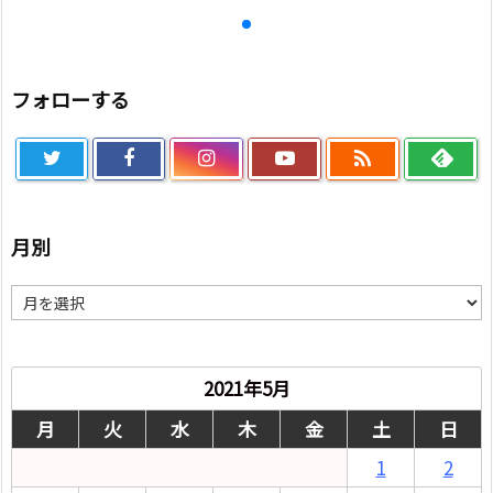
フォローする

月別
月
別
2021年5月
月
火
水
木
金
土
日
1
2