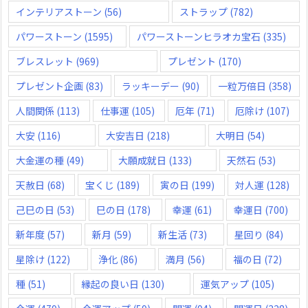
インテリアストーン
(56)
ストラップ
(782)
パワーストーン
(1595)
パワーストーンヒラオカ宝石
(335)
ブレスレット
(969)
プレゼント
(170)
プレゼント企画
(83)
ラッキーデー
(90)
一粒万倍日
(358)
人間関係
(113)
仕事運
(105)
厄年
(71)
厄除け
(107)
大安
(116)
大安吉日
(218)
大明日
(54)
大金運の種
(49)
大願成就日
(133)
天然石
(53)
天赦日
(68)
宝くじ
(189)
寅の日
(199)
対人運
(128)
己巳の日
(53)
巳の日
(178)
幸運
(61)
幸運日
(700)
新年度
(57)
新月
(59)
新生活
(73)
星回り
(84)
星除け
(122)
浄化
(86)
満月
(56)
福の日
(72)
種
(51)
縁起の良い日
(130)
運気アップ
(105)