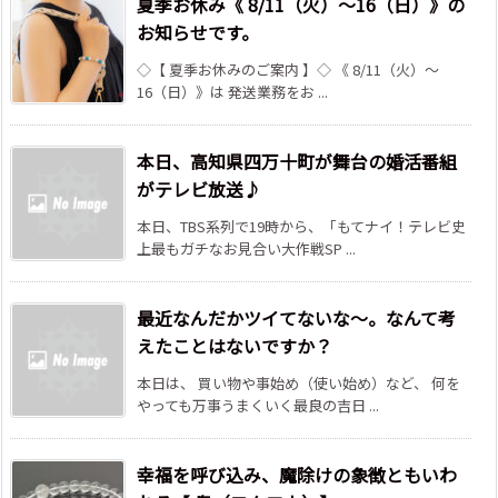
夏季お休み《 8/11（火）～16（日）》の
お知らせです。
◇【 夏季お休みのご案内 】◇ 《 8/11（火）～
16（日）》は 発送業務をお ...
本日、高知県四万十町が舞台の婚活番組
がテレビ放送♪
本日、TBS系列で19時から、「もてナイ！テレビ史
上最もガチなお見合い大作戦SP ...
最近なんだかツイてないな～。なんて考
えたことはないですか？
本日は、 買い物や事始め（使い始め）など、 何を
やっても万事うまくいく最良の吉日 ...
幸福を呼び込み、魔除けの象徴ともいわ