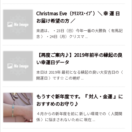
Christmas Eve（ｸﾘｽﾏｽ･ｲﾌﾞ）＼ 幸 運 日
お届け希望の方 ／
来週は、 ・23日（日）今年一番の大勝負〈 有馬記
念 〉 ・24日（月）クリスマ ...
【再度ご案内♪】2019年前半の縁起の良
い幸運日データ
本日は 2019年 最初となる縁起の良い大安吉日の〈
開運日 〉です☆ この絶好 ...
もうすぐ新年度です。『 対人・金運 』に
おすすめのお守り♪
４月からの新年度を前に 新しい環境での〈 人間関
係 〉に悩まされないために 現在 ...