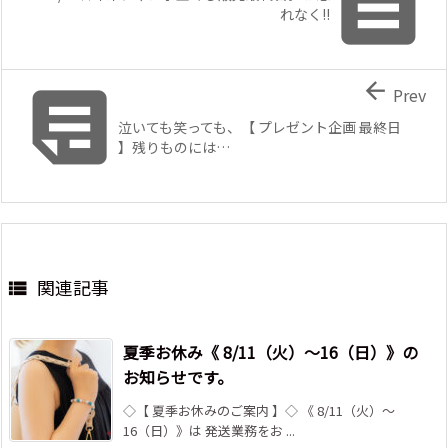

れなく!!


Prev
泣いても笑っても、【 プレゼント企画 最終日
】残りものには…
関連記事

夏季お休み《 8/11（火）～16（日）》の
お知らせです。
◇【 夏季お休みのご案内 】◇ 《 8/11（火）～
16（日）》は 発送業務をお ...