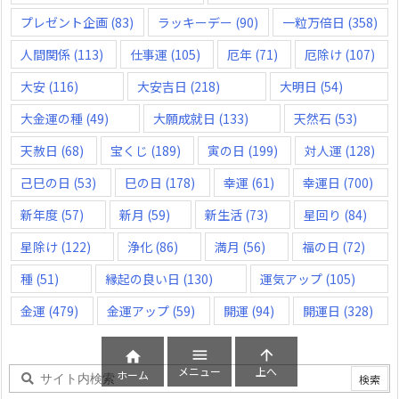
プレゼント企画
(83)
ラッキーデー
(90)
一粒万倍日
(358)
人間関係
(113)
仕事運
(105)
厄年
(71)
厄除け
(107)
大安
(116)
大安吉日
(218)
大明日
(54)
大金運の種
(49)
大願成就日
(133)
天然石
(53)
天赦日
(68)
宝くじ
(189)
寅の日
(199)
対人運
(128)
己巳の日
(53)
巳の日
(178)
幸運
(61)
幸運日
(700)
新年度
(57)
新月
(59)
新生活
(73)
星回り
(84)
星除け
(122)
浄化
(86)
満月
(56)
福の日
(72)
種
(51)
縁起の良い日
(130)
運気アップ
(105)
金運
(479)
金運アップ
(59)
開運
(94)
開運日
(328)



メニュー
上へ
ホーム