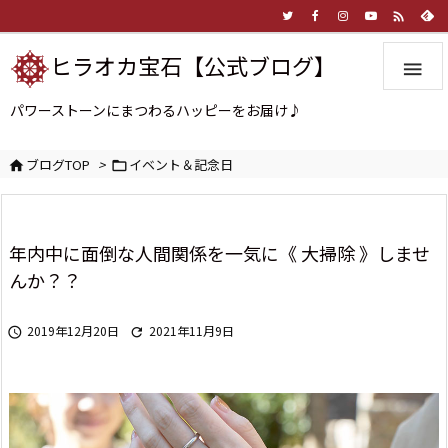

ヒラオカ宝石【公式ブログ】

パワーストーンにまつわるハッピーをお届け♪
ブログTOP
>
イベント＆記念日


年内中に面倒な人間関係を一気に《 大掃除 》しませ
んか？？
2019年12月20日
2021年11月9日

