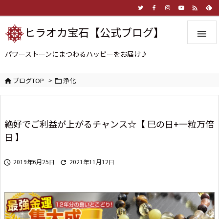

ヒラオカ宝石【公式ブログ】

パワーストーンにまつわるハッピーをお届け♪
ブログTOP
>
浄化


絶好でご利益が上がるチャンス☆【 巳の日+一粒万倍
日 】
2019年6月25日
2021年11月12日

