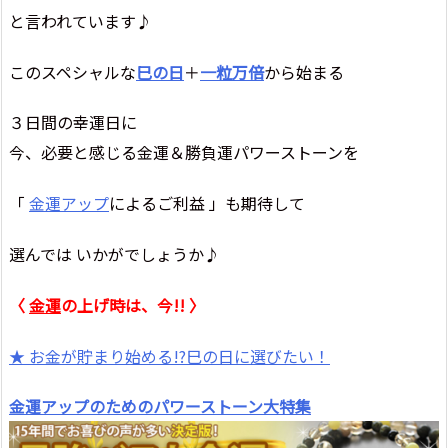
と言われています♪
このスペシャルな
巳の日
＋
一粒万倍
から始まる
３日間の幸運日に
今、必要と感じる金運＆勝負運パワーストーンを
「
金運アップ
によるご利益 」も期待して
選んでは いかがでしょうか♪
〈
金運
の上げ時は、今!! 〉
★ お金が貯まり始める!?
巳の日に選びたい！
金運アップ
のためのパワーストーン大特集