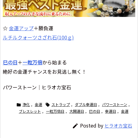
☆
金運アップ
＋勝負運
ルチルクォーツさざれ石(100ｇ)
巳の日
＋
一粒万倍
から始まる
絶好の金運チャンスをお見逃し無く！
パワーストーン｜ヒラオカ宝石
浄化
,
金運
ストラップ
,
ダブル幸運日
,
パワーストーン
,


ブレスレット
,
一粒万倍日
,
大開運日
,
巳の日
,
幸運日
,
金運
Posted by
ヒラオカ宝石
