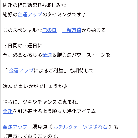
開運の相乗効果!?も楽しみな
絶好の
金運アップ
のタイミングです♪
このスペシャルな
巳の日
＋
一粒万倍
から始まる
３日間の幸運日に
今、必要と感じる
金運
＆勝負運パワーストーンを
「
金運アップ
によるご利益 」も期待して
選んでは いかがでしょうか♪
さらに、ツキやチャンスに恵まれ、
金運
を引き寄せるよう願った浄化アイテム
金運アップ
＋勝負運《
ルチルクォーツさざれ石
》も
ご用意しておりますので、