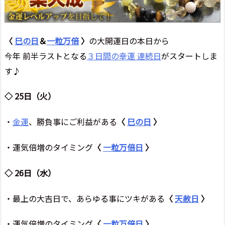
〈
巳の日
＆
一粒万倍
〉
の大開運日の本日から
今年 前半ラストとなる
３日間の幸運 連続日
がスタートしま
す♪
◇ 25日（火）
・
金運
、勝負事にご利益がある
〈
巳の日
〉
・運気倍増のタイミング
〈
一粒万倍日
〉
◇ 26日（水）
・最上の大吉日で、あらゆる事にツキがある
〈
天赦日
〉
・運気倍増のタイミング
〈
一粒万倍日
〉