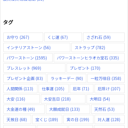
タグ
お守り
(267)
くじ運
(67)
さざれ石
(59)
インテリアストーン
(56)
ストラップ
(782)
パワーストーン
(1595)
パワーストーンヒラオカ宝石
(335)
ブレスレット
(969)
プレゼント
(170)
プレゼント企画
(83)
ラッキーデー
(90)
一粒万倍日
(358)
人間関係
(113)
仕事運
(105)
厄年
(71)
厄除け
(107)
大安
(116)
大安吉日
(218)
大明日
(54)
大金運の種
(49)
大願成就日
(133)
天然石
(53)
天赦日
(68)
宝くじ
(189)
寅の日
(199)
対人運
(128)