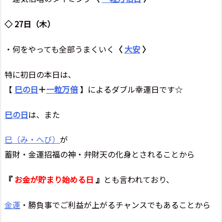
◇ 27日（木）
・何をやっても全部うまくいく
〈
大安
〉
特に初日の本日は、
【
巳の日
＋
一粒万倍
】によるダブル幸運日です☆
巳の日
は、また
巳（み・へび）
が
蓄財・金運招福の神・弁財天の化身とされることから
『
お金が貯まり始める日
』
とも言われており、
金運
・勝負事でご利益が上がるチャンスでもあることから