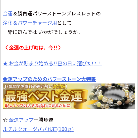
金運
＆勝負運パワーストーンブレスレットの
浄化＆パワーチャージ用
として
一緒に選んでは いかがでしょうか。
〈
金運
の上げ時は、今!! 〉
★ お金が貯まり始める!?
巳の日に選びたい！
金運アップ
のためのパワーストーン大特集
☆
金運アップ
＋勝負運
ルチルクォーツさざれ石(100ｇ)