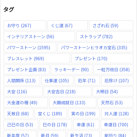
タグ
お守り
(267)
くじ運
(67)
さざれ石
(59)
インテリアストーン
(56)
ストラップ
(782)
パワーストーン
(1595)
パワーストーンヒラオカ宝石
(335)
ブレスレット
(969)
プレゼント
(170)
プレゼント企画
(83)
ラッキーデー
(90)
一粒万倍日
(358)
人間関係
(113)
仕事運
(105)
厄年
(71)
厄除け
(107)
大安
(116)
大安吉日
(218)
大明日
(54)
大金運の種
(49)
大願成就日
(133)
天然石
(53)
天赦日
(68)
宝くじ
(189)
寅の日
(199)
対人運
(128)
己巳の日
(53)
巳の日
(178)
幸運
(61)
幸運日
(700)
新年度
(57)
新月
(59)
新生活
(73)
星回り
(84)