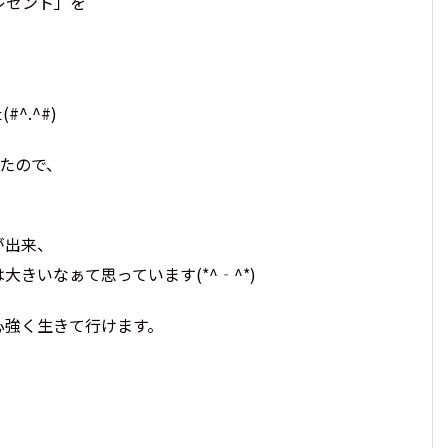
レゼント」を
^.^#)
たので、
が出来、
きいなぁて思っています(*^‐^*)
心強く生きて行けます。