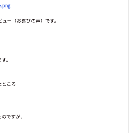
2026年に身に着けたいパワーストーン。最強の組
わせ9選!
ビュー（お喜びの声）です。
ます。
たところ
たのですが、
、