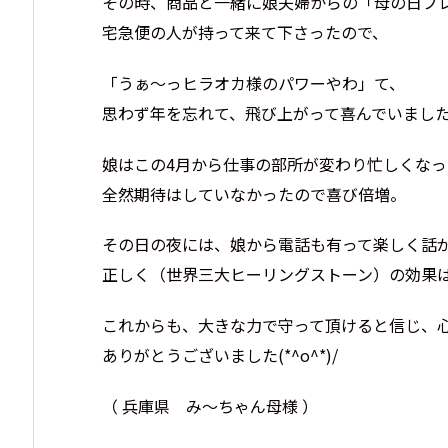
その時、商品と一緒に娘夫婦からの「母の日プ
宅急便の人が持って来て下さったので、
「うぁ～っヒラオカ様のパワーやわ」て、
思わず年を忘れて、飛び上がって喜んでいました(#
娘はこの4月から仕事の部所が変わり忙しくなっ
全然期待はしていなかったので喜び倍増。
その日の夜には、娘から電話も有って楽しく話
正しく（世界三大ヒーリングストーン）の効果は大
これからも、大きな力で守って頂けると信じ、
ありがとうございました(*^o^*)/
（ 兵庫県 み～ちゃん母様 ）