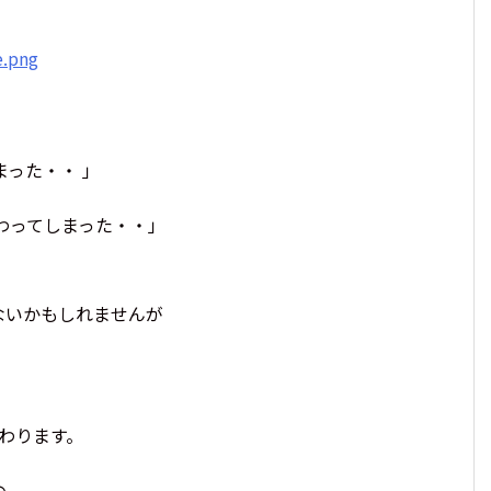
まった・・ 」
わってしまった・・」
ないかもしれませんが
伝わります。
の