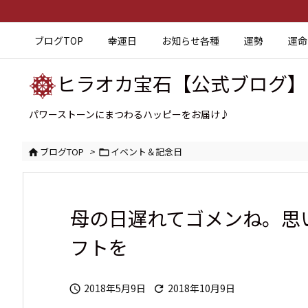
ブログTOP
幸運日
お知らせ各種
運勢
運命
ヒラオカ宝石【公式ブログ】
パワーストーンにまつわるハッピーをお届け♪
ブログTOP
>
イベント＆記念日


母の日遅れてゴメンね。思
フトを
2018年5月9日
2018年10月9日

