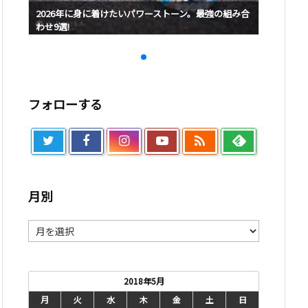
み合
2026年に身に着けたいパワーストーン。最強の組み合
2026
わせ9選!
わせ9選!
フォローする

月別
月
別
2018年5月
月
火
水
木
金
土
日