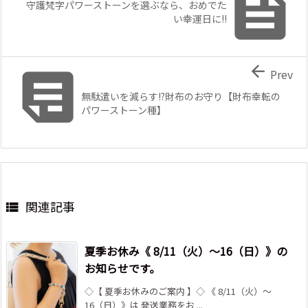

守護梵字パワーストーンを選ぶなら、おめでた
い幸運日に!!


Prev
無駄遣いを減らす!?財布のお守り【財布幸転の
パワーストーン種】
関連記事

夏季お休み《 8/11（火）～16（日）》の
お知らせです。
◇【 夏季お休みのご案内 】◇ 《 8/11（火）～
16（日）》は 発送業務をお ...