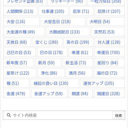
プレゼント企画
(83)
ラッキーデー
(90)
一粒万倍日
(358)
人間関係
(113)
仕事運
(105)
厄年
(71)
厄除け
(107)
大安
(116)
大安吉日
(218)
大明日
(54)
大金運の種
(49)
大願成就日
(133)
天然石
(53)
天赦日
(68)
宝くじ
(189)
寅の日
(199)
対人運
(128)
己巳の日
(53)
巳の日
(178)
幸運
(61)
幸運日
(700)
新年度
(57)
新月
(59)
新生活
(73)
星回り
(84)
星除け
(122)
浄化
(86)
満月
(56)
福の日
(72)
種
(51)
縁起の良い日
(130)
運気アップ
(105)
金運
(479)
金運アップ
(59)
開運
(94)
開運日
(328)