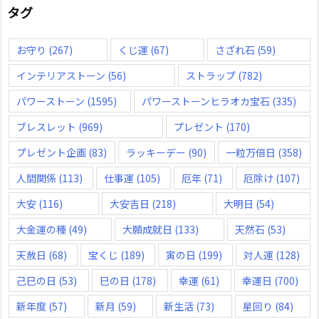
タグ
お守り
(267)
くじ運
(67)
さざれ石
(59)
インテリアストーン
(56)
ストラップ
(782)
パワーストーン
(1595)
パワーストーンヒラオカ宝石
(335)
ブレスレット
(969)
プレゼント
(170)
プレゼント企画
(83)
ラッキーデー
(90)
一粒万倍日
(358)
人間関係
(113)
仕事運
(105)
厄年
(71)
厄除け
(107)
大安
(116)
大安吉日
(218)
大明日
(54)
大金運の種
(49)
大願成就日
(133)
天然石
(53)
天赦日
(68)
宝くじ
(189)
寅の日
(199)
対人運
(128)
己巳の日
(53)
巳の日
(178)
幸運
(61)
幸運日
(700)
新年度
(57)
新月
(59)
新生活
(73)
星回り
(84)